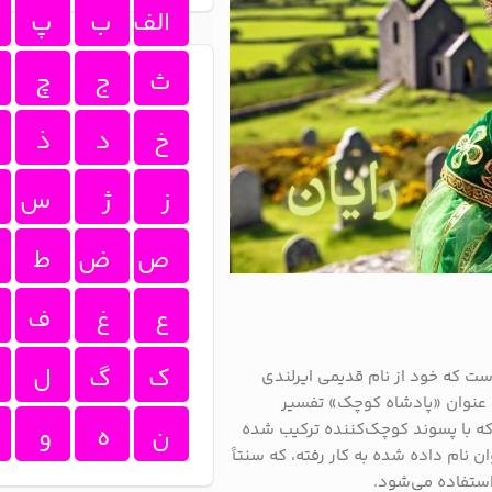
الف
ب
پ
ث
ج
چ
خ
د
ذ
ز
ژ
س
ص
ض
ط
ع
غ
ف
ک
گ
ل
است که خود از نام قدیمی ایرلندی
به عنوان «پادشاه کوچک» تفسیر
که با پسوند کوچک‌کننده ترکیب شده
ن
ه
و
 نام داده شده به کار رفته، که سنتاً
 استفاده می‌شود.