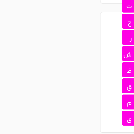
ت
ح
ر
ش
ظ
ق
م
ی