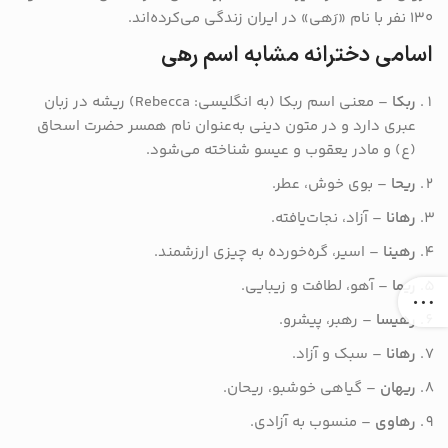
۱۳۰ نفر با نام «رَهی» در ایران زندگی می‌کرده‌اند.
اسامی دخترانه مشابه اسم رهی
ربکا
– معنی اسم ربکا (به انگلیسی: Rebecca) ریشه در زبان
عبری دارد و در متون دینی به‌عنوان نام همسر حضرت اسحاق
(ع) و مادر یعقوب و عیسو شناخته می‌شود.
ریحا
– بوی خوش، عطر.
رهانا
– آزاد، نجات‌یافته.
رهینا
– اسیر، گره‌خورده به چیزی ارزشمند.
ریما
– آهو، لطافت و زیبایی.
رهیسا
– رهبر، پیشرو.
رهانا
– سبک و آزاد.
ریهان
– گیاهی خوشبو، ریحان.
رهاوی
– منسوب به آزادی.