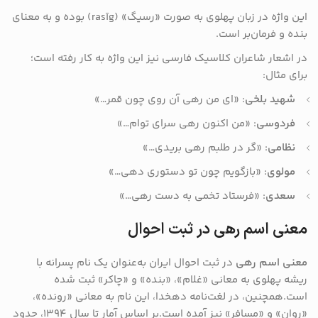
این واژه در زبان پهلوی به صورت «رسیگ» (rasīg) بوده و به معنای
بنده و فرمان‌بر است.
در اشعار شاعران کلاسیک فارسی نیز این واژه به کار رفته است؛
برای مثال:
شهید بلخی
: «ای من رهی آن روی چون قمر…»
فردوسی
: «من اکنون رهی سرای توام…»
نظامی
: «گر در طلبم رهی بریدی…»
مولوی
: «بازگویم چون تو دستوری دهی…»
سعدی
: «فرستاد تخمی به دست رهی…»
معنی اسم رهی در ثبت احوال
معنی اسم رهی
در ثبت احوال ایران به‌عنوان یک نام پسرانه با
ریشه پهلوی به معانی «غلام»، «بنده» و «چاکر» ثبت شده
است.همچنین، در لغت‌نامه دهخدا، این نام به معانی «رونده»،
«روان» و «مسافر» نیز آمده است.بر اساس آمار تا سال ۱۳۹۴، حدود