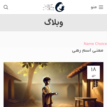
منو
وبلاگ
Name Choice
معنی اسم رهی
18
دی