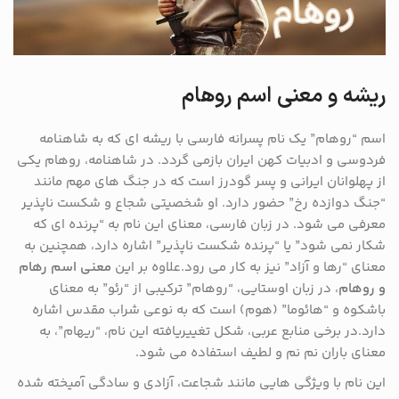
ریشه و معنی اسم روهام
اسم “روهام” یک نام پسرانه فارسی با ریشه ای که به شاهنامه
فردوسی و ادبیات کهن ایران بازمی گردد. در شاهنامه، روهام یکی
از پهلوانان ایرانی و پسر گودرز است که در جنگ های مهم مانند
“جنگ دوازده رخ” حضور دارد. او شخصیتی شجاع و شکست ناپذیر
معرفی می شود. در زبان فارسی، معنای این نام به “پرنده ای که
شکار نمی شود” یا “پرنده شکست ناپذیر” اشاره دارد، همچنین به
معنای “رها و آزاد” نیز به کار می رود.علاوه بر این
معنی اسم رهام
و روهام
، در زبان اوستایی، “روهام” ترکیبی از “رئو” به معنای
باشکوه و “هائوما” (هوم) است که به نوعی شراب مقدس اشاره
دارد​.در برخی منابع عربی، شکل تغییریافته این نام، “ریهام”، به
معنای باران نم نم و لطیف استفاده می شود.
این نام با ویژگی هایی مانند شجاعت، آزادی و سادگی آمیخته شده