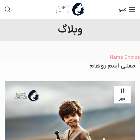
منو
وبلاگ
Name Choice
معنی اسم روهام
11
مهر