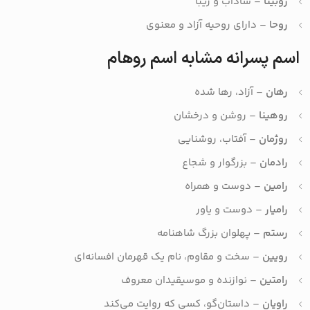
روبیتا
– شاداب و زیبا
روحا
– دارای روحیه آزاد و معنوی
اسم پسرانه مشابه اسم روهام
رهان
– آزاد، رها شده
روهینا
– روشن و درخشان
روژمان
– آفتاب، روشنایی
رادمان
– بزرگوار و شجاع
رامین
– دوست و همراه
رامیار
– دوست و یاور
رستم
– پهلوان بزرگ شاهنامه
رویین
– سخت و مقاوم، نام یک قهرمان افسانه‌ای
رامتین
– نوازنده و موسیقیدان معروف
راویان
– داستان‌گو، کسی که روایت می‌کند