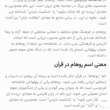
در
شاهنامه فردوسی
آمده است. روهام، پسر گودرز و یکی از
شخصیت های بزرگ در حماسه های ایران است. این نام همچنین به
معنای “پرنده ای که شکار نشود” یا “شکست ناپذیر” شناخته می
شود. علاوه بر این، در برخی منابع به معنای “لطافت باران” نیز آمده
است.
روهام در فرهنگ های مختلف با معانی مختلفی از جمله “آزاد و رها”
شناخته شده و یکی از نام های محبوب ایرانی است که اصالت
تاریخی و فرهنگی غنی دارد. در شاهنامه نیز بارها از روهام به
عنوان پهلوانی شجاع یاد شده است که در جنگ های مهم حضور
داشته است.
معنی اسم روهام در قرآن
نام “روهام” در قرآن ذکر نشده است و ریشه آن بیشتر در ادبیات و
اساطیر ایرانی یافت می شود. روهام یکی از پهلوانان شاهنامه
فردوسی است که به عنوان پسر گودرز و یکی از جنگجویان مهم
ایران معرفی می شود. این نام در زبان فارسی به معنای “پرنده ای
که شکار نمی شود” یا “شکست ناپذیر” است. همچنین به معنای
“رها” و “آزاد” نیز آمده است.