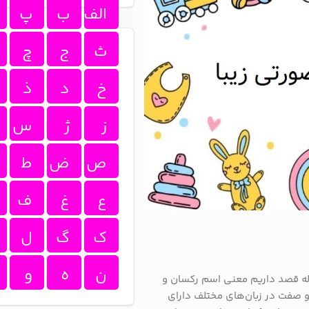
الف
ب
پ
ث
ج
چ
خ
د
ذ
ز
ژ
س
ص
ض
ط
ع
غ
ف
ک
گ
ل
ن
ه
و
اله قصد داریم معنی اسم رکسان و
 و صفت در زبان‌های مختلف دارای