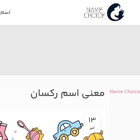
اسم د
معنی اسم رکسان
Name Choice
13
تیر