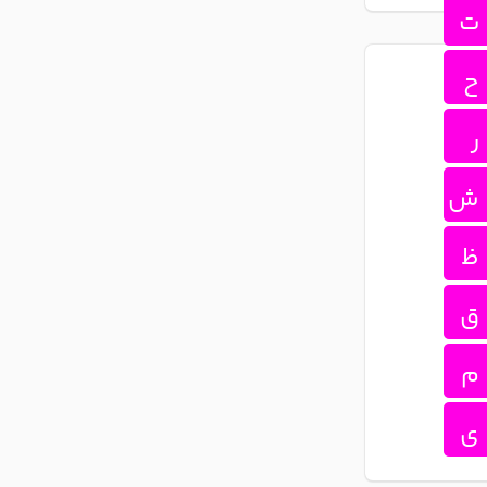
ت
ح
ر
ش
ظ
ق
م
ی