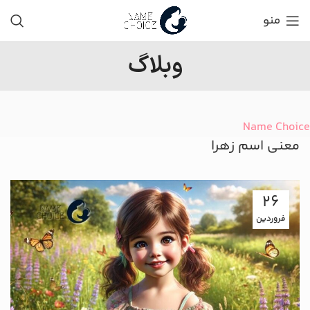
منو
وبلاگ
Name Choice
معنی اسم زهرا
26
فروردین