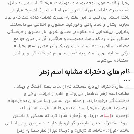
زهرا از قدیم مورد توجه بوده و به‌ویژه در فرهنگ اسلامی به دلیل
لقب حضرت فاطمه (س)، دختر پیامبر اسلام (ص)، اهمیت فراوانی
یافته است. این لقب به این علت به حضرت فاطمه داده شد که وجود
مبارک ایشان را نماد پاکی و نورانیت معنوی و اخلاقی می‌دانستند.
بنابراین، ریشه این نام علاوه بر معنای لغوی، بار معنوی و فرهنگی
عمیقی نیز دارد که باعث محبوبیت و فراگیری آن در میان جوامع
مختلف اسلامی شده است. در زبان ترکی نیز
معنی اسم زهرا به
ترکی
مشابه عربی است و به همان مفهوم درخشندگی و روشنی
استفاده می‌شود.
نام های دخترانه مشابه اسم زهرا
نام‌های دخترانه زیادی هستند که از لحاظ معنا، آهنگ یا ریشه،
مشابه اسم زهرا
به‌شمار می‌روند و اغلب از ظرافت، پاکی و
درخشندگی برخوردارند. از جمله این اسامی زیبا می‌توان به «زهره»،
«زهیره»، «زری»، «زهرا سادات»، «ریحانه»، «زینب»، «زینا»،
زینا
«زهیر»، «
»، «زریا» و «زُهار» اشاره کرد که همگی با داشتن
حروف مشترک، لحنی لطیف و گوش‌نواز دارند. همچنین برخی اسامی
مانند «نورا»، «فاطمه»، «زلال» و «رها» نیز از نظر معنا به زهرا