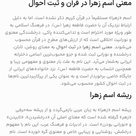
معنی اسم زهرا در قرآن و ثبت احوال
اسم «زهرا» مستقیماً در قرآن کریم ذکر نشده است، اما به دلیل
ارتباط نزدیک آن با حضرت فاطمه زهرا (س)، در فرهنگ اسلامی به
طور ویژه مورد احترام است و تداعی‌کننده پاکی، درخشندگی معنوی
و نورانیت اخلاقی است که از ارزش‌های مطرح در قرآن محسوب
می‌شوند.
معنی اسم زهرا در ثبت احوال
به معنای روشن، تابان،
درخشنده و نورانی ثبت شده و جزو محبوب‌ترین اسامی دخترانه
ایرانی به‌شمار می‌آید. این نام به علت بار معنوی و مفهومی زیبا و
همچنین انتساب به حضرت فاطمه (س)، نزد خانواده‌های ایرانی از
جایگاه خاصی برخوردار است و به عنوان یکی از پرکاربردترین نام‌ها
در ثبت احوال کشور محسوب می‌شود.
ریشه اسم زهرا
ریشه اسم «زهرا» به زبان عربی بازمی‌گردد و از ریشه سه‌حرفی
«زهر» گرفته شده است که معنای اصلی آن «درخشیدن»، «تابیدن»
و «نورانی بودن» است. در ادبیات و فرهنگ عرب، این نام با مفهوم
درخشش، روشنایی و زیباییِ خاص و معنوی گره خورده است. نام