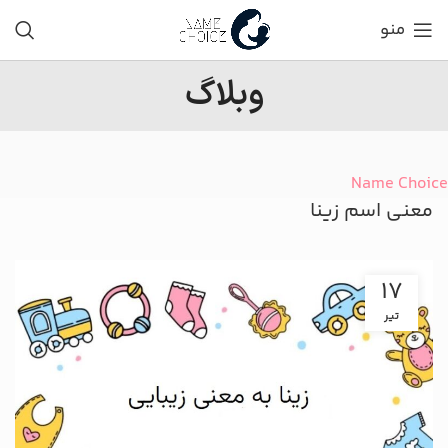
منو
وبلاگ
Name Choice
معنی اسم زینا
17
تیر