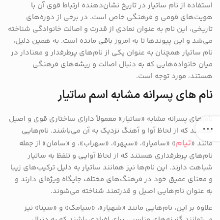
استفاده از نام ساتیار در تاریخ نشان‌دهنده ارتباط قوی آن با
هویت‌های قومی و فرهنگی خاص است. در برخی از دوره‌های
تاریخی، این نام به عنوان نمادی از قدرت و اصالت خانوادگی شناخته
می‌شد و این پیوندها تا به امروز باقی مانده است. به همین دلیل،
نام ساتیار همچنان به عنوان یکی از نام‌های پرطرفدار و معنادار در
میان خانواده‌هایی که به دنبال اصالت و ریشه‌های فرهنگی
هستند، مورد توجه است.
نام های پسرانه مشابه اسم ساتیار
نام‌های پسرانه مشابه «ساتیار» معمولاً دارای ساختاری قوی و اصیل
هستند که از لحاظ آوا و آهنگ نزدیک به آن می‌باشند. نام‌هایی
تیام
مانند «
» «سامیار»، «سپهر»، «سهراب»، و «سامان» از جمله
نام‌های پرطرفداری هستند که از لحاظ آوایی و تلفظ به ساتیار
شباهت دارند. این نام‌ها نیز همانند ساتیار به دلیل ترکیب‌های زیبا
و معنای عمیق خود در فرهنگ‌های مختلف جایگاه ویژه‌ای دارند و
به عنوان نام‌هایی اصیل و قدرتمند شناخته می‌شوند.
علاوه بر این، نام‌هایی مانند «شهیار»، «سیامک» و «سینا» نیز
می‌توانند گزینه‌های مناسبی برای افرادی باشند که به دنبال