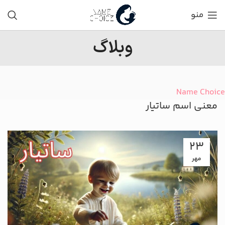
منو
وبلاگ
Name Choice
معنی اسم ساتیار
23
مهر