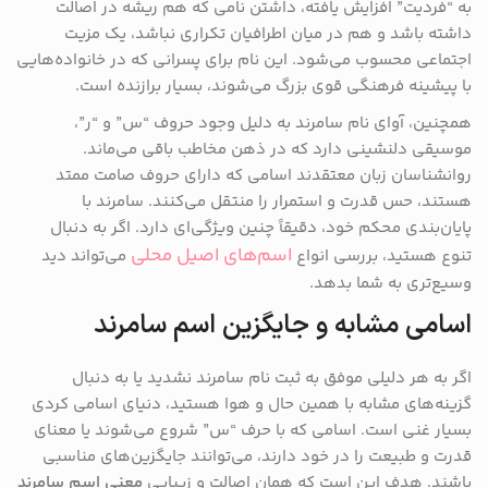
به “فردیت” افزایش یافته، داشتن نامی که هم ریشه در اصالت
داشته باشد و هم در میان اطرافیان تکراری نباشد، یک مزیت
اجتماعی محسوب می‌شود. این نام برای پسرانی که در خانواده‌هایی
با پیشینه فرهنگی قوی بزرگ می‌شوند، بسیار برازنده است.
همچنین، آوای نام سامرند به دلیل وجود حروف “س” و “ر”،
موسیقی دلنشینی دارد که در ذهن مخاطب باقی می‌ماند.
روانشناسان زبان معتقدند اسامی که دارای حروف صامت ممتد
هستند، حس قدرت و استمرار را منتقل می‌کنند. سامرند با
پایان‌بندی محکم خود، دقیقاً چنین ویژگی‌ای دارد. اگر به دنبال
اسم‌های اصیل محلی
تنوع هستید، بررسی انواع
می‌تواند دید
وسیع‌تری به شما بدهد.
اسامی مشابه و جایگزین اسم سامرند
اگر به هر دلیلی موفق به ثبت نام سامرند نشدید یا به دنبال
گزینه‌های مشابه با همین حال و هوا هستید، دنیای اسامی کردی
بسیار غنی است. اسامی که با حرف “س” شروع می‌شوند یا معنای
قدرت و طبیعت را در خود دارند، می‌توانند جایگزین‌های مناسبی
باشند. هدف این است که همان اصالت و زیبایی
معنی اسم سامرند