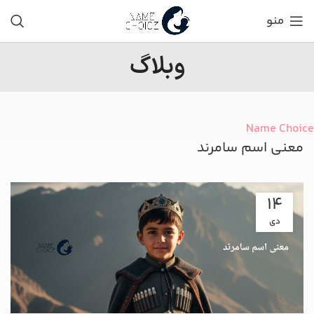
منو
وبلاگ
Name Choice
معنی اسم سامرند
14
دی