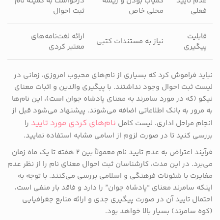
عدم تایید
کمیاب بودن و ریشه
درخواست به کمیته نام
فعلی
محلی خاص
ثبت احوال
قابلیت
ارائه لغت‌نامه‌های
نیاز به مستندات کتبی
پیگیری
معتبر کردی
نباید فراموش کرد که بسیاری از نام‌های محبوب امروزی، زمانی در
لیست ثبت احوال وجود نداشتند. با پیگیری والدین و اثبات معنای
نیکو (که در مورد سامرند به معنای پادشاه جوان است)، این نام‌ها
به مرور به بانک اطلاعاتی اضافه می‌شوند. پیشنهاد می‌شود قبل از
نام‌های کردی مورد تایید
انجام مراحل اداری، لیست کامل
را
بررسی کنید تا در صورت لزوم از اسامی مشابه استفاده نمایید.
فرآیند اعتراض به عدم تایید نام معمولاً بین ۲ هفته تا یک ماه زمان
می‌برد. در این مدت، کارشناسان ثبت احوال معنای نام را از نظر عدم
مغایرت با شئونات فرهنگی و اسلامی بررسی می‌کنند. با توجه به
اینکه سامرند معنای “پادشاه جوان” را دارد و فاقد بار منفی است،
احتمال تایید آن در صورت پیگیری جدی و ارائه منابع جغرافیایی
(کوه سامرند) بسیار بالا خواهد بود.