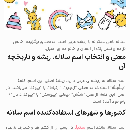
سلاله نامی
دخترانه
با ریشه
عربی
است، به‌معنای
برگزیده
،
خالص
،
نژاده
و
نسل
پاک از انسان یا
خانواده‌ای اصیل
.
معنی و انتخاب اسم سلاله، ریشه و تاریخچه
آن
اسم سلاله به ریشه‌ ی عربی دارد. ریشهٔ اصلی این اسم، کلمهٔ
“سِلْسِلَه” است که به معنی “زنجیر”، “ارتباط”، یا “پیوند” می‌باشد. در
اصل، این کلمه از فعل “سَلَسَ” (یعنی “پیوستن” یا “پیوند دادن”)
به‌وجود آمده است.
کشورها و شهرهای استفاده‌کننده اسم سلانه
ستیلا
اسم سلاله مانند اسم
در بسیاری از کشورها و شهرها به‌طور