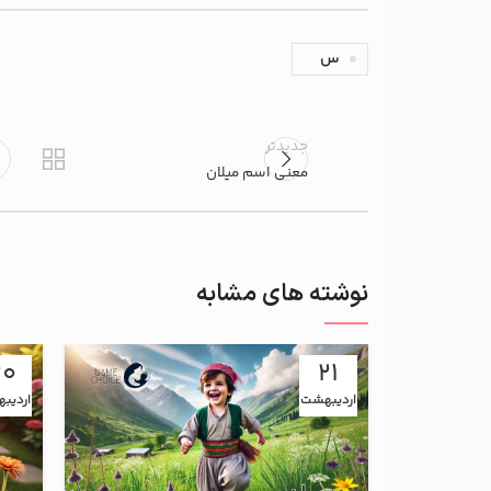
س
جدیدتر
معنی اسم میلان
نوشته های مشابه
20
21
اردیبهشت
اردیب