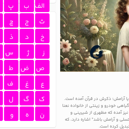
الف
ب
پ
ث
ج
چ
خ
د
ذ
ز
ژ
س
ص
ض
ط
ع
غ
ف
ک
گ
ل
یا آرامش؛ ذکرش در قرآن آمده است.
یاهی خودرو و زینتی از خانواده نعنا
نیز آمده که مظهری از شیرینی و
ن
ه
و
لی و آرامش باشد” اشاره دارد، که
تبدیل کرده است.