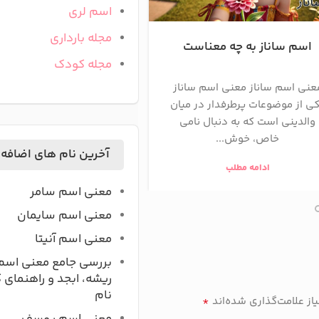
اسم لری
مجله بارداری
اسم ساناز به چه معناست
معنی اسم سود
مجله کودک
عنی اسم ساناز معنی اسم ساناز
ریشه معنی اسم سوده ا
ی از موضوعات پرطرفدار در میان
(Sudeh) یک نام فارسی
والدینی است که به دنبال نامی
است که از واژه "سود" گرف
خاص، خوش...
به معنای ...
آخرین نام های اضافه
ادامه مطلب
ادامه مطلب
معنی اسم سامر
معنی اسم سایمان
معنی اسم آنیتا
بررسی جامع معنی اسم
ریشه، ابجد و راهنمای 
نام
*
ز علامت‌گذاری شده‌اند