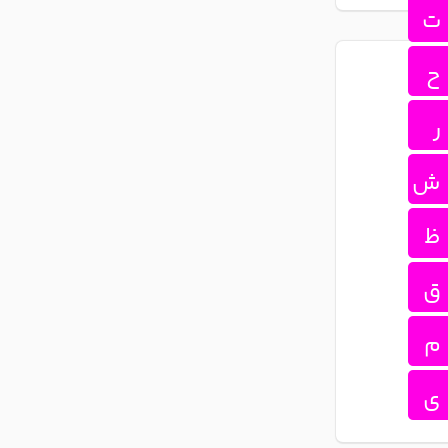
ت
ح
ر
ش
ظ
ق
م
ی