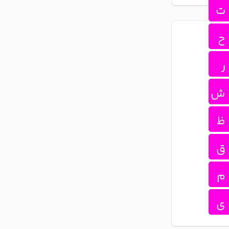
ت
ح
ر
ش
ظ
ق
م
ی