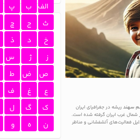
الف
ب
پ
ث
ج
چ
خ
د
ذ
ز
ژ
س
ص
ض
ط
ع
غ
ف
ک
گ
ل
م سهند
ریشه در جغرافیای ایران
 شمال غرب ایران گرفته شده است.
لیل فعالیت‌های آتشفشانی و مناظر
ن
ه
و