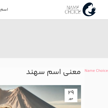
اسم د
معنی اسم سهند
Name Choice
29
مهر