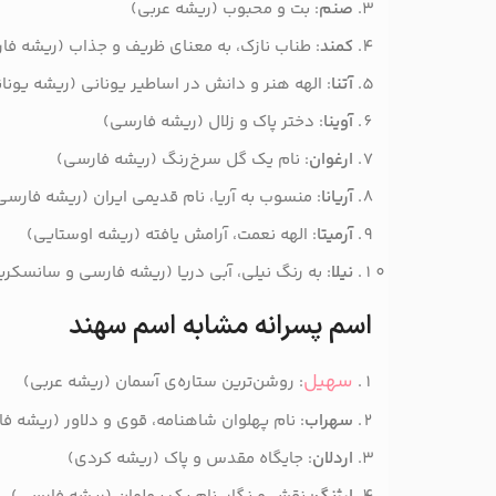
صنم
: بت و محبوب (ریشه عربی)
کمند
: طناب نازک، به معنای ظریف و جذاب (ریشه فا
آتنا
: الهه هنر و دانش در اساطیر یونانی (ریشه یونا
آوینا
: دختر پاک و زلال (ریشه فارسی)
ارغوان
: نام یک گل سرخ‌رنگ (ریشه فارسی)
آریانا
: منسوب به آریا، نام قدیمی ایران (ریشه فارسی
آرمیتا
: الهه نعمت، آرامش یافته (ریشه اوستایی)
نیلا
: به رنگ نیلی، آبی دریا (ریشه فارسی و سانسکر
اسم پسرانه مشابه اسم سهند
سهیل
: روشن‌ترین ستاره‌ی آسمان (ریشه عربی)
سهراب
: نام پهلوان شاهنامه، قوی و دلاور (ریشه ف
اردلان
: جایگاه مقدس و پاک (ریشه کردی)