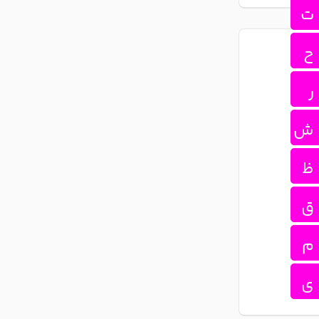
ت
ح
ر
ش
ظ
ق
م
ی