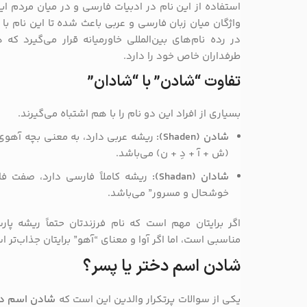
استفاده از این نام در ادبیات فارسی و در میان مردم ایر
واژگان میان زبان فارسی و عربی باعث شده تا این نام ب
در رده نام‌های بین‌المللی خاورمیانه قرار می‌گیرد 
طرفداران خاص خود را دارد.
تفاوت “شادن” با “شادان”
بسیاری از افراد این دو نام را با هم اشتباه می‌گیرند.
شادن (Shaden):
ریشه عربی دارد، به معنی بچه آهوی ب
(ش + آ + دِ + ن) می‌باشد.
شادان (Shadan):
ریشه کاملاً فارسی دارد، صفت فا
خوشحال و مسرور” می‌باشد.
اگر برایتان مهم است که نام فرزندتان حتماً ریشه پا
مناسبی است، اما اگر آوا و معنای “آهو” برایتان جذاب‌تر 
شادن اسم دختر یا پسر؟
یکی از سوالات پرتکرار والدین این است که
شادن اسم دخت