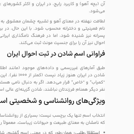
آن (بچه آهو) و کاربرد رایج، در ایران و اکثر کشورهای
می‌شود.
لطافت نهفته در معنای آهو و تشبیه چشمان معشوق به چ
نام فمینیتی و دخترانه محسوب شود. با این حال، در بر
پسرانه نیز شنیده شود، اما در فرهنگ نامگذاری ایرانی
احوال نیز آن را برای جنسیت مونث ثبت می‌کند.
فراوانی اسم شادن در ثبت احوال ایران
طبق آمارهای غیررسمی و داده‌های موجود (مانند اطلاعا
شادن در ایران هنوز زیاد نیست (کمتر از ۱۰۰۰ نفر). این موضوع
“کمیاب” و “خاص” قرار می‌دهد. اگر به دنبال نامی هست
نفر دیگر همنام فرزندتان نباشند، شادن گزینه‌ای عالی اس
ویژگی‌های روانشناسی و شخصیتی اس
انتخاب اسم تنها یک برچسب نیست؛ بسیاری از روانشناسان 
که نامشان به معنای طبیعت و حیوانات زیباست، معمولاً روح
استقلال‌طلبی:
همان‌طور که در معنی اسم گفتیم، شاد