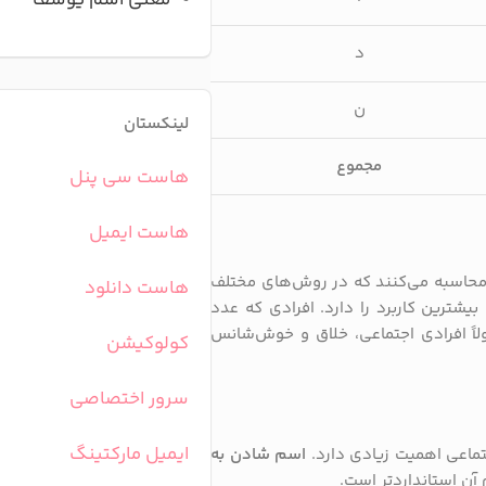
معنی اسم یوسف
د
ن
لینکستان
مجموع
هاست سی پنل
هاست ایمیل
ای محاسبه ابجد صغیر، اعداد را با حذف مضارب ۱۲ یا ۹ محاسبه می‌کنند که در روش‌های مختلف
هاست دانلود
 کبیر (۳۵۵) در علم حروف بیشترین کاربرد را دارد. افرادی که عدد
 و ۳ ختم می‌شود، معمولاً افرادی اجتماعی، خلاق و خوش‌شانس
کولوکیشن
سرور اختصاصی
ایمیل مارکتینگ
ماعی اهمیت زیادی دارد.
اسم شادن به
آن استانداردتر است.