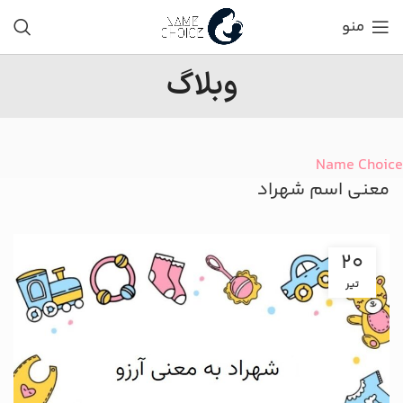
منو
وبلاگ
Name Choice
معنی اسم شهراد
20
تیر