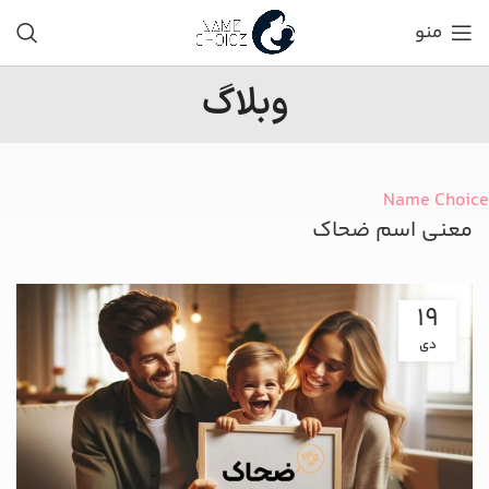
منو
وبلاگ
Name Choice
معنی اسم ضحاک
19
دی