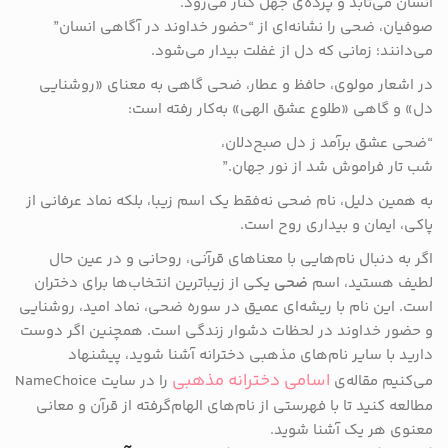
انسان می‌تابد و پرده‌ی جهل کنار می‌رود.
صوفیان، ضحی را نشانه‌ای از “حضور خداوند در آگاهی انسان”
می‌دانند؛ زمانی که دل از غفلت بیدار می‌شود.
در اشعار مولوی، حافظ و عطار، ضحی گاهی به معنای «روشنایی
دل» و گاهی «طلوع عشق الهی» به‌کار رفته است:
“ضحی عشق برآمد ز دل صبح‌دلان،
شب تار فراموش شد از نور جهان.”
به همین دلیل، نام ضحی نه‌فقط یک اسم زیبا، بلکه نماد عرفانی از
پاکی، ایمان و بیداری روح است.
اگر به دنبال نام‌هایی با معناهای قرآنی، روحانی و در عین حال
لطیف هستید، اسم
ضحی
یکی از زیباترین انتخاب‌ها برای دختران
است. این نام با ریشه‌ای عمیق در سوره ضحی، نماد امید، روشنایی
و حضور خداوند در لحظات دشوار زندگی است. همچنین اگر دوست
دارید با سایر نام‌های مذهبی دخترانه آشنا شوید، پیشنهاد
اسامی دخترانه مذهبی
می‌کنیم مقاله‌ی
را در سایت NameChoice
مطالعه کنید تا با فهرستی از نام‌های الهام‌گرفته از قرآن و معانی
معنوی هر یک آشنا شوید.