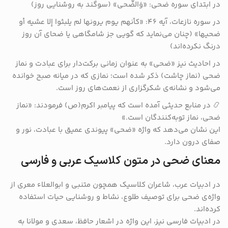
در ابتدای سوره ضحی: «وَالضُّحی» (سوگند به روشنایی روز)
در سوره نازعات، آیه ۴۶: «کأنهم یوم یرونها لم یلبثوا إلا عشیه أو
ضحیها» (چنان می‌نماید که گویی جز شامگاهی یا ضحای آن روز
درنگ نکرده‌اند)
در احادیث نیز «ضحی» به عنوان زمانی برکت‌دار برای عبادت و نماز
ضحی (نماز چاشت) ذکر شده است؛ نمازی که در میانه صبح خوانده
می‌شود و نشانه‌ی شکرگزاری از نعمت‌های روز است.
📿 در منابع حدیثی آمده است که پیامبر اکرم(ص) فرمودند: «نماز
ضحی، نماز توبه‌کنندگان است.»
این نشان می‌دهد که واژه «ضحی» پیوندی عمیق با عبادت، نور و
صفای درون دارد.
معنای ضحی در متون کلاسیک عربی و فارسی
در ادبیات عرب، شاعران کلاسیک همچون متنبی و ابوالعلاء معری از
واژه‌ی ضحی برای توصیف طلوع، نشاط و روشنایی حیات استفاده
کرده‌اند.
در ادبیات فارسی نیز، این واژه در اشعار حافظ، سعدی و مولانا به