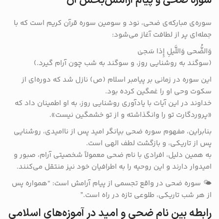
سوره ضحی و پیام آرامش‌بخش آن
سوره‌ی مبارکه‌ی ضحی، نود و سومین سوره قرآن کریم است که با
جمله‌ای پر از لطافت آغاز می‌شود:
وَالضُّحی وَاللَّیلِ إِذا سَجیٰ
(سوگند به روشنایی روز، و سوگند به شب چون آرام گیرد.)
این سوره در زمانی بر پیامبر اسلام (ص) نازل شد که دوره‌ای از
سکوت وحی او را غمگین کرده بود.
خداوند در این آیات با یادآوری روشنایی روز، به او اطمینان داد که
«پروردگارت تو را وانگذاشته و از تو خشمگین نیست».
بنابراین، مفهوم سوره ضحی بیانگر امید پس از ناامیدی، روشنایی
پس از تاریکی، و بازگشت لطف الهی است.
به همین دلیل، افرادی با نام ضحی معمولاً شخصیتی آرام، صبور و
امیدوار دارند و این روحیه را به اطرافیان خود نیز منتقل می‌کنند.
🌤️ سوره ضحی در واقع تجسمی از پیام آرامش است: “همواره پس
از هر شب تاریکی، طلوعی تازه در راه است.”
رابطه بین نام ضحی و امید در آموزه‌های اسلامی