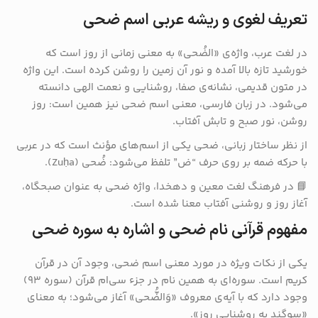
تعریف لغوی و ریشه عربی اسم ضحی
در لغت عرب، واژه‌ی «الضُحی» به معنی زمانی از روز است که
خورشید تازه بالا آمده و نور آن زمین را روشن کرده است. این واژه
در متون قدیمی، نشانه‌ی صفا، روشنایی و نعمت الهی دانسته
می‌شود. در زبان فارسی، معنی اسم ضحی نیز همین است: روز
روشن، نور صبح و تابش آفتاب.
از نظر ساختار زبانی، ضحی یکی از اسم‌های مؤنث است که در عربی
با حرکه ضمه بر روی حرف “ض” تلفظ می‌شود: ضُحی (Zuḥa).
📘 در فرهنگ لغت معین و دهخدا، واژه ضحی به عنوان صبحگاه،
آغاز روز و روشنی آفتاب معنا شده است.
مفهوم قرآنی نام ضحی و اشاره به سوره ضحی
یکی از نکات ویژه در مورد معنی اسم ضحی، وجود آن در قرآن
کریم است. سوره‌ای به همین نام در جزء سی‌ام قرآن (سوره ۹۳)
وجود دارد که با آیه‌ی معروف «وَالضُّحی» آغاز می‌شود؛ به معنای
«سوگند به روشنایی روز».