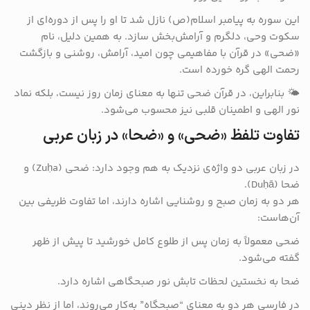
این سوره به پیامبر اسلام(ص) نازل شد تا او را پس از دوره‌ای از
سکوت وحی، دلگرم و آرامش‌بخش سازد. به همین دلیل، نام
«ضحی» در قرآن با مفاهیمی چون امید، آرامش، روشنی و بازگشت
رحمت الهی گره خورده است.
🌤️ بنابراین، در قرآن ضحی تنها به معنای زمان روز نیست، بلکه نماد
نور الهی و اطمینان قلبی نیز محسوب می‌شود.
تفاوت تلفظ «ضحی» و «ضحا» در زبان عربی
در زبان عربی دو واژه‌ی نزدیک به هم وجود دارد: ضحی (Zuḥa) و
ضحا (Duḥā).
هر دو به زمان صبح و روشنایی اشاره دارند، اما تفاوت ظریفی بین
آن‌هاست:
ضحی معمولاً به زمان پس از طلوع کامل خورشید تا پیش از ظهر
گفته می‌شود.
ضحا به نخستین لحظات تابش نور صبحگاهی اشاره دارد.
در فارسی هر دو به معنای “صبحگاه” به‌کار می‌روند، اما از نظر دینی