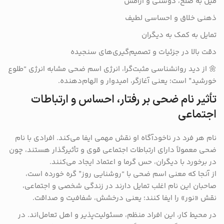
میل به صلح، دوستی و آرامش
ذهنی خلاق و احساسی لطیف
تمایل به کمک به دیگران
دقت بالا در جزئیات و تصمیم‌گیری‌های سنجیده
🌼 از دید روانشناسی مثبت‌گرا، انرژی اسم ضحی مشابه انرژی “طلوع
خورشید” است؛ یعنی آغازگر، امیدوار و الهام‌دهنده.
تأثیر نام ضحی بر رفتار، احساس و ارتباطات
اجتماعی
نام هر فرد در ناخودآگاه او نقش مهمی ایفا می‌کند. افرادی با نام
ضحی معمولاً دارای ارتباطات اجتماعی قوی و تأثیرگذار هستند، چون
در برخورد با دیگران، حس گرما و اعتماد ایجاد می‌کنند.
از آنجا که معنی اسم ضحی با “روشنایی روز” گره خورده است،
صاحبان این نام اغلب تمایل دارند در زندگی شخصی و اجتماعی،
نقش «نور» را ایفا کنند؛ یعنی درخشش، شفافیت و صداقت.
در محیط کار، این افراد منظم، مسئولیت‌پذیر و اهل تعامل‌اند. در