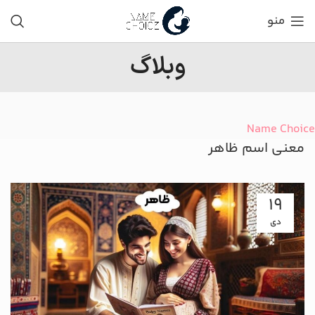
منو
وبلاگ
Name Choice
معنی اسم ظاهر
19
دی