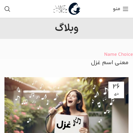
منو
وبلاگ
Name Choice
معنی اسم غزل
26
دی