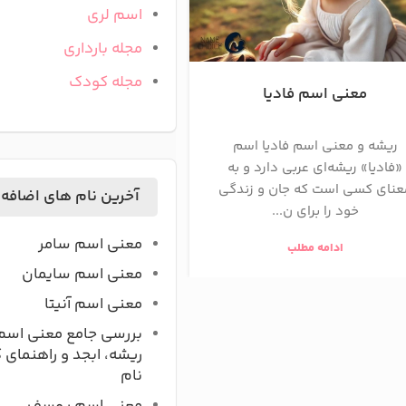
اسم لری
مجله بارداری
مجله کودک
معنی اسم فادیا
معنی اسم فریما
ریشه و معنی اسم فادیا اسم
فریماه نامی دخترانه با ری
«فادیا» ریشه‌ای عربی دارد و به
است، به‌معنای ماه خجسته 
عنای کسی است که جان و زندگی
زیباروی سعادتمند و باشک
آخرین نام های اضافه
خود را برای ن...
...
معنی اسم سامر
ادامه مطلب
ادامه مطلب
معنی اسم سایمان
معنی اسم آنیتا
بررسی جامع معنی اسم
ریشه، ابجد و راهنمای 
نام