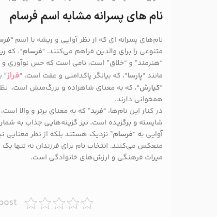
نام های پسرانه مشابه اسم فرسام
نام‌های پسرانه‌ ای که از نظر آوایی و ریشه با اسم “
فرس
متنوعی را برای والدین فراهم می‌کنند. “
فرسام
“، که ر
“هنرمند” و “خلاق” است، نامی است که حس نوآوری و زی
فراز
مانند “
پارسا
“، که بیانگر پاکدامنی و عفت است، “
” ب
“
کیارش
“، که به معنای شاهزاده و بزرگ‌منش است، نظر
همخوانی دارند.
در کنار این نام‌ها، “
فربد
” که به معنای برتر و والا است، 
شایسته و برگزیده است، نیز گزینه‌هایی جذاب به شمار می
آوایی به “
فرسام
” نزدیک هستند بلکه از نظر معنایی ن
منعکس می‌کنند. انتخاب نام برای فرزندان نه تنها یک
میراث فرهنگی و ارزش‌های خانوادگی است.
 post