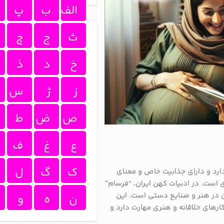
الف
ب
پ
ث
ج
چ
خ
د
ذ
ز
ژ
س
ص
ض
ط
ع
غ
ف
ک
گ
ل
ارد و دارای جذابیت خاص و معنای
 است. در ادبیات کهن ایران، “فرسام”
ن در هنر و صنایع دستی است. این
ن
ه
و
ارهای خلاقانه و هنری مهارت دارد و