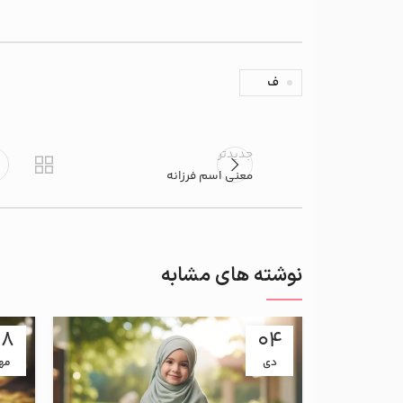
ف
جدیدتر
معنی اسم فرزانه
نوشته های مشابه
08
04
دی
مه