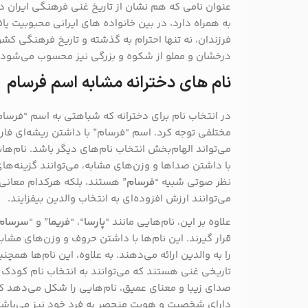
عنوان نامی که هم نشان از تاریخ غنی فرهنگی ایران د
به همراه دارد، در بین خانواده‌ های ایرانی محبوبیت یا
فرزندان، نه تنها احترام به گذشته و تاریخ فرهنگی کشو
درخشان و مملو از شکوه و بزرگی نیز محسوب می‌شود.
نام های دخترانه مشابه اسم فرسام
در انتخاب نام برای دخترانه که شباهتی به اسم “فرسام
مختلفی توجه کرد. اسم “فرسام” با داشتن ریشه‌ای فا
می‌تواند الهام‌بخش انتخاب نام‌های دیگر باشد. نام‌های
با داشتن صداها و وزن‌های مشابه، می‌توانند گزینه‌های 
نظر صوتی شبیه “
فرسام
” هستند، بلکه هرکدام معانی
می‌توانند ارزش افزوده‌ای به انتخاب والدین بیفزایند.
علاوه بر این، نام‌هایی مانند “
پارسا
“، “
فریما
” و “
سرسام
قرار گیرند. این نام‌ها با داشتن حروف و وزن‌های مشا
را به والدین ارائه می‌دهند. به علاوه، این نام‌ها همچ
تاریخی غنی هستند که می‌توانند به انتخاب نام کودک ا
صدای زیبا و معنای عمیق، نام‌هایی را شکل می‌دهد که
دارای شخصیت و هویت منحصر به فرد خود نیز می‌باشن