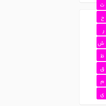
ت
ح
ر
ش
ظ
ق
م
ی