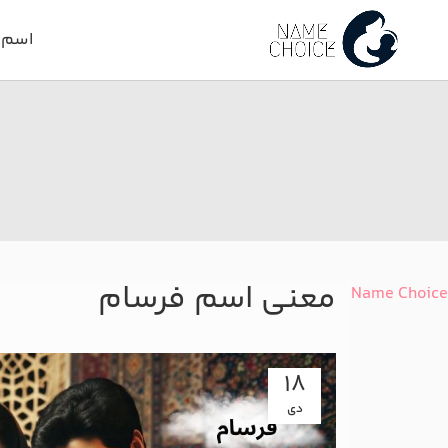
اسم د
معنی اسم فرسام
Name Choice
18
دی