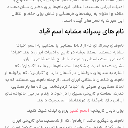
نامی است خاص و کمیاب، هر کدام به نوعی بازگوکننده تاریخ و
ادبیات ایرانی هستند. انتخاب این نام‌ها برای دختران نشان‌دهنده
علاقه و احترام به ریشه‌های فرهنگی و تلاش برای حفظ و انتقال
این میراث به نسل‌های آینده است.
نام های پسرانه مشابه اسم قباد
نام‌های پسرانه‌ای که از لحاظ معنایی یا صدایی به اسم “قباد”
مشابه هستند، عمدتا ریشه در تاریخ و ادبیات ایران دارند. “قباد”،
که نامی است باستانی و مرتبط با تاریخ شاهنشاهی ایران،
نشان‌دهنده قدرت و شکوه است. نام‌هایی مانند “کیوان”، که
اشاره به ستاره‌ای درخشان در آسمان دارد، و “کیارش”، که برگرفته از
نام‌های شاهان باستانی ایران است، از جمله نام‌هایی هستند که به
لحاظ معنایی یا صوتی به “قباد” نزدیک‌اند. این نام‌ها بار معنایی
قدرت، عظمت و تاریخی عمیق را در خود دارند و در بین خانواده‌های
ایرانی برای نام‌گذاری فرزندانشان محبوبیت دارند.
اسم قنیر
برای دیدن تاریخچه
برروی لینک کلیک کنید.
نام‌های دیگری مانند “
ارشام
“، که از شخصیت‌های تاریخی ایران
الهام گرفته شده، و “
بهرام
“، که به معنای پیروزی و شکوه است، نیز