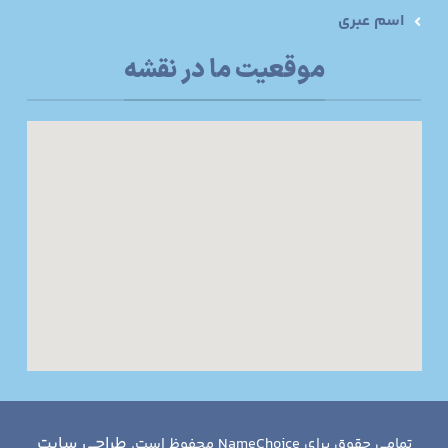
اسم عبری
موقعیت ما در نقشه
طراحی سایت
تمامی حقوق برای NameChoice محفوظ است.