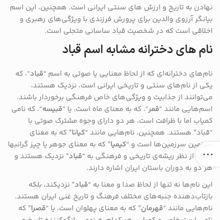
‌نهادن به تاریخ و ارزش‌ های سنتی ایرانی است. همچنین، این اسم
بیانگر آرزوی والدین برای پرورش فرزندی با ویژگی‌های رهبری و
اخلاقی است که در شخصیت قباد ساسانی متجلی است.
نام های دخترانه مشابه اسم قباد
نام‌های دخترانه‌ای که از لحاظ معنایی یا صوتی به اسم “
قباد
“، که
یکی از نام‌های سنتی و تاریخی ایرانی است، نزدیک هستند،
می‌توانند از جذابیت و ویژگی‌های خاص فرهنگی برخوردار باشند.
اسم‌هایی مانند “
قمر
“، که به معنای ماه است، یا “
قبیسه
“، که نامی
کمیاب اما با ظرافت است، هر دو دارای وجوه مشترک صوتی با
“قباد” هستند. همچنین، نام‌هایی مانند “
کیانا
” که به معنای
سرزمین سرزمین‌ها است و “
کیمیا
” که به معنای جوهر یا چیز گرانبها
است، از نظر ریشه‌ی تاریخی و فرهنگی به “
قباد
” نزدیک هستند و
هر دو به دوران باستان ایران اشاره دارند.
این نام‌ها نه تنها از لحاظ صدا و معنا به “
قباد
” نزدیکند، بلکه
بازتاب‌دهنده جنبه‌های مختلف فرهنگ و تاریخ غنی ایران هستند.
نام‌هایی مانند “
قهرمان
” که به معنای پهلوان است، یا “
قصرا
” که