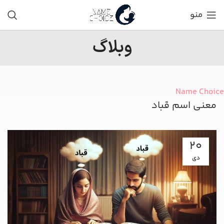
منو
وبلاگ
Name Choice
معنی اسم قباد
20
دی