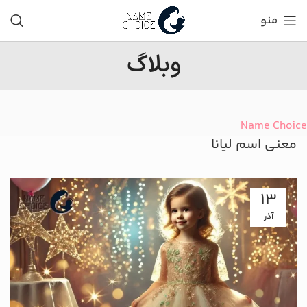
منو
وبلاگ
Name Choice
معنی اسم لیانا
13
آذر