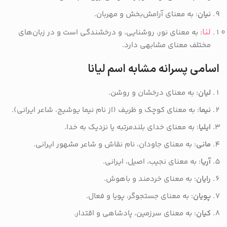
نیان
: به معنای آرامش‌بخش و مهربان.
لنا
: به معنای نور، روشنایی، و درخشندگی است و در زبان‌های
مختلف معنای مشابهی دارد.
اسامی پسرانه مشابه اسم لیانا
لیان
: به معنای درخشان و روشن.
نیما
: به معنای کوچک و ظریف (از نام نیما یوشیج، شاعر ایرانی).
ایلیا
: به معنای خدای بلندمرتبه یا نزدیک به خدا.
مانی
: به معنای جاودان، نام نقاش و شاعر مشهور ایرانی.
آریا
: به معنای نجیب، اصیل، ایرانی.
رایان
: به معنای خردمند و باهوش.
پویان
: به معنای جستجوگر، پویا و فعال.
کیان
: به معنای سرزمین، پادشاهی و اقتدار.