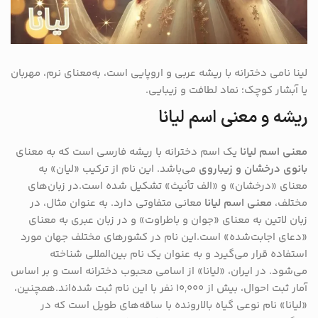
لینا نامی دخترانه با ریشه عربی و اروپایی است، به‌معنای نرم، مهربان
یا آبشار کوچک؛ نماد لطافت و زیبایی.
ریشه و معنی اسم لیانا
معنی اسم لیانا
یک اسم دخترانه با ریشه فارسی است که به معنای
بانوی درخشان و زیباروی
می‌باشد. این نام از ترکیب «لیان» به
معنای «درخشان» و «الف تأنیث» تشکیل شده است.در زبان‌های
مختلف،
معنی اسم لیانا
معانی متفاوتی دارد. به عنوان مثال، در
زبان لاتین به معنای «جوان و باطراوت» و در زبان عبری به معنای
«دعای اجابت‌شده» است.این نام در کشورهای مختلف جهان مورد
استفاده قرار می‌گیرد و به عنوان یک نام بین‌المللی شناخته
می‌شود. در ایران، «لیانا» از اسامی محبوب دخترانه است و بر اساس
آمار ثبت احوال، بیش از ۱۰,۰۰۰ نفر با این نام ثبت شده‌اند.همچنین،
«لیانا» نام نوعی گیاه بالارونده با ساقه‌های طویل است که در