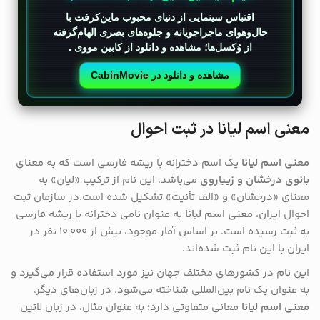
اقتباس سینمایی از دنیای محبوب ماین‌کرفت با
حال‌وهوای ماجراجویانه و جلوه‌های بصری الهام‌گرفته
از وُکسل‌ها؛ مشاهده و دانلود از کابین مووی .
مشاهده و دانلود در CabinMovie
معنی اسم لیانا در ثبت احوال
معنی اسم لیانا
یک اسم دخترانه با ریشه فارسی است که به معنای
بانوی درخشان و زیباروی
می‌باشد. این نام از ترکیب «لیان» به
معنای «درخشان» و «الف تأنیث» تشکیل شده است.در سازمان ثبت
احوال ایران،
معنی اسم لیانا
به عنوان نامی دخترانه با ریشه فارسی
به ثبت رسیده است. بر اساس آمار موجود، بیش از ۱۰,۰۰۰ نفر در
ایران با این نام ثبت شده‌اند.
این نام در کشورهای مختلف جهان نیز مورد استفاده قرار می‌گیرد و
به عنوان یک نام بین‌المللی شناخته می‌شود. در زبان‌های دیگر،
معنی اسم لیانا
معانی متفاوتی دارد؛ به عنوان مثال، در زبان لاتین