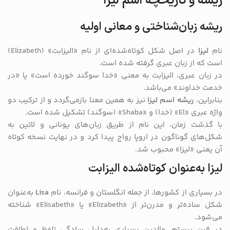
ریشه و تاریخچه اسم لیزا
ریشه زبان‌شناختی و معانی اولیه
نام
لیزا
در اصل شکل کوتاه‌شده‌ای از نام «الیزابت» (Elizabeth)
است که از زبان عبری گرفته شده است.
در زبان عبری، الیزابت به معنی «خدا سوگند خورده است» یا «در
خدمت خداوند» می‌باشد.
بنابراین،
ریشه اسم لیزا
نیز به همین معنا بازمی‌گردد و از ترکیب دو
واژه عبری «El» (خدا) و «Shaba» (سوگند) تشکیل شده است.
با گذشت زمان، این نام از طریق زبان‌های یونانی و لاتین به
شکل‌های گوناگون در اروپا رواج پیدا کرد و در نهایت نسخه کوتاه
آن یعنی «لیزا» محبوب شد.
لیزا به‌عنوان کوتاه‌شده الیزابت
در بسیاری از کشورها، از جمله انگلستان و فرانسه، نام
Lisa
به‌عنوان
شکل ساده‌تر و مدرن‌تر از «Elizabeth» یا «Elisabeth» شناخته
می‌شود.
در قرن بیستم، والدین بسیاری به‌دلیل سادگی تلفظ و لطافت