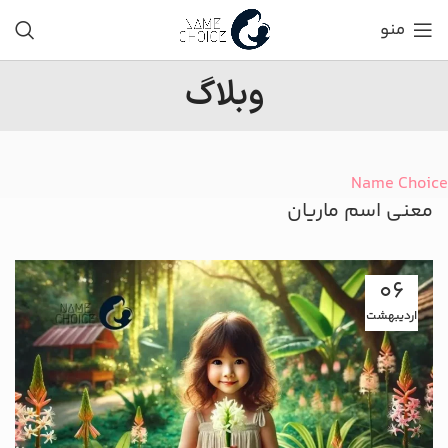
منو
وبلاگ
Name Choice
معنی اسم ماریان
06
اردیبهشت