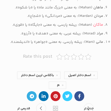
ماهان
(Mahan): به معنی «بزرگ مانند ماه» یا «با شکوه».
مردان
(Mardan): به معنی «مردانگی» یا «شجاع».
ماکان
(Makan): ریشه پارسی، به معنی «جایگاه» یا «قوی».
مراد
(Morad): ریشه عربی، به معنی «هدف» یا «آرزو».
مانی
(Mani): ریشه پارسی، به معنی «جواهر» یا «اندیشمند».
Rate this post
اسم دختر اصیل
باکلاس ترین اسم دختر
م
جدیدتر
قدیمی تر