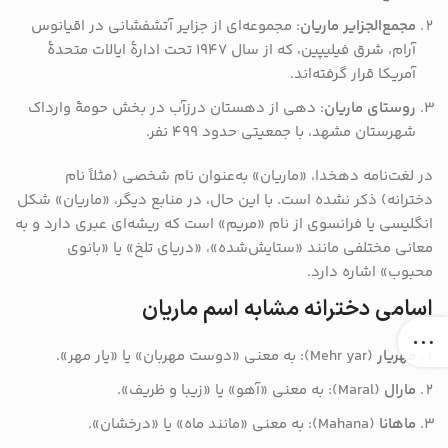
مجمع‌الجزایر ماریان
:
مجموعه‌ای از جزایر آتشفشانی در اقیانوس
آرام، شرق فیلیپین، که از سال ۱۹۴۷ تحت ادارهٔ ایالات متحدهٔ
آمریکا قرار گرفته‌اند.
روستای ماریان
:
دهی از دهستان درزآب در بخش حومهٔ وارداک
شهرستان مشهد، با جمعیتی حدود ۴۹۹ نفر.
در لغت‌نامه دهخدا، «ماریان» به‌عنوان نام شخصی (مثلاً نام
دخترانه) ذکر نشده است.
با این حال، در منابع دیگر، «ماریان» شکل
انگلیسی یا فرانسوی از نام «مریم» است که ریشه‌ای عبری دارد و به
معانی مختلفی مانند «ستایش‌شده»، «دریای تلخ» یا «بانوی
محبوب» اشاره دارد.
اسامی دخترانه مشابه اسم ماریان
مهریار
(Mehr yar): به معنی «دوست مهربان» یا «یار مهر».
مارال
(Maral): به معنی «آهو» یا «زیبا و ظریف».
ماهانا
(Mahana): به معنی «مانند ماه» یا «درخشان».