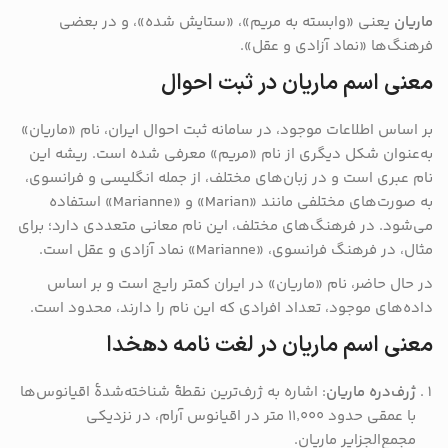
ماریان
یعنی «وابسته به مریم»، «ستایش شده»، و در بعضی
فرهنگ‌ها «نماد آزادی و عقل».
معنی اسم ماریان در ثبت احوال
بر اساس اطلاعات موجود، در سامانه ثبت احوال ایران، نام «ماریان»
به‌عنوان شکل دیگری از نام «مریم» معرفی شده است.
ریشه این
نام عبری است و در زبان‌های مختلف، از جمله انگلیسی و فرانسوی،
به صورت‌های مختلفی مانند «Marian» و «Marianne» استفاده
می‌شود.
در فرهنگ‌های مختلف، این نام معانی متعددی دارد؛ برای
مثال، در فرهنگ فرانسوی، «Marianne» نماد آزادی و عقل است.
در حال حاضر، نام «ماریان» در ایران کمتر رایج است و بر اساس
داده‌های موجود، تعداد افرادی که این نام را دارند، محدود است.
معنی اسم ماریان در لغت نامه دهخدا
ژرف‌دره ماریان
:
اشاره به ژرف‌ترین نقطهٔ شناخته‌شدهٔ اقیانوس‌ها
با عمقی حدود ۱۱٬۰۰۰ متر در اقیانوس آرام، در نزدیکی
مجمع‌الجزایر ماریان.