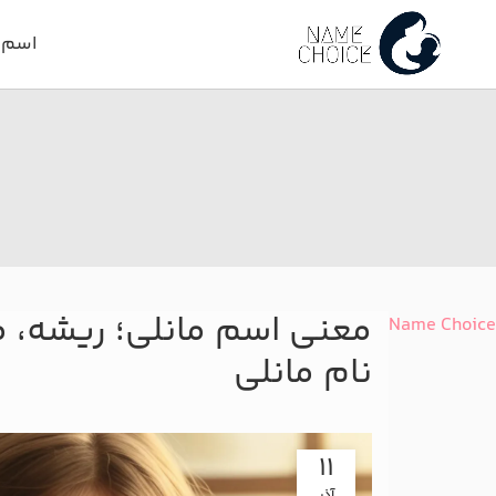
اسم د
معنی اسم مانلی؛ ریشه، م
Name Choice
نام مانلی
11
آذر