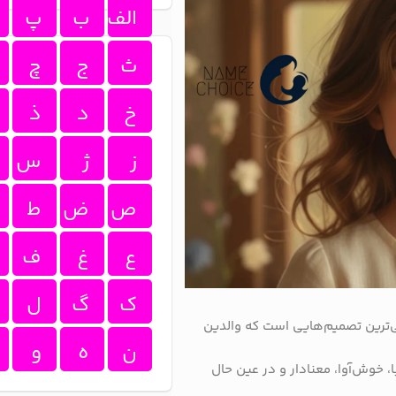
الف
ب
پ
ث
ج
چ
خ
د
ذ
ز
ژ
س
ص
ض
ط
ع
غ
ف
ک
گ
ل
‌ترین تصمیم‌هایی است که والدین
ن
ه
و
ا، خوش‌آوا، معنادار و در عین حال