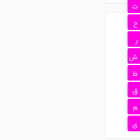
ت
ح
ر
ش
ظ
ق
م
ی