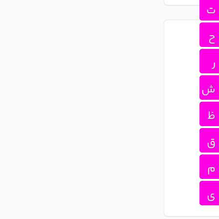
ت
ح
ر
ش
ظ
ق
م
ی