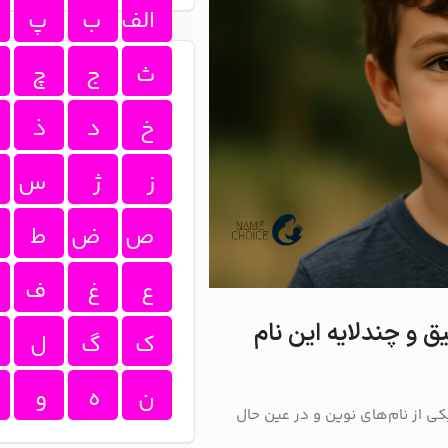
الف
ب
پ
ث
ج
چ
خ
د
ذ
ز
ژ
س
ص
ض
ط
ع
غ
ف
 و چندلایه این نام
ک
گ
ل
ن
ه
و
ی از نام‌های نوین و در عین حال