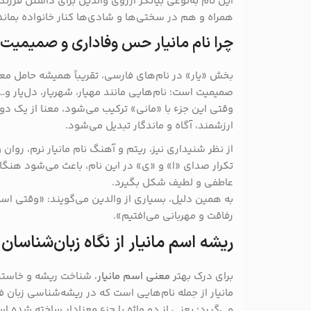
این نام به‌نوعی بیانگر آرزوی والدین برای داشتن فر
همراه و هم در سختی‌ها و شادی‌ها کنار خانواده بماند
چرا نام مانیار حس وفاداری و صمیمیت 
بخش «یار» در نام‌های فارسی، تقریباً همیشه حامل م
صمیمیت است؛ نام‌هایی مانند مهیار، شهریار، دل‌یار و
وقتی این جزء با «مانی» ترکیب می‌شود، معنا از یک د
ارزشمند، آگاه و ماندگار تبدیل می‌شود.
از نظر شنیداری نیز، ریتم و آهنگ نام مانیار نرم، روا
تکرار صدای «ا» و «ی» در این نام، باعث می‌شود هنگا
عاطفی و لطیف شکل بگیرد.
به همین دلیل، بسیاری از والدین می‌گویند: «وقتی اسم م
رفاقت و مهربانی می‌افتیم».
ریشه اسم مانیار از نگاه زبان‌شناسان
برای درک بهتر
معنی اسم مانیار
، شناخت ریشه و خاستگ
مانیار از جمله نام‌هایی است که در ریشه‌شناسی زبان ف
می‌گیرد؛ یعنی از دو واژه یا جزء معنادار ساخته شده ا