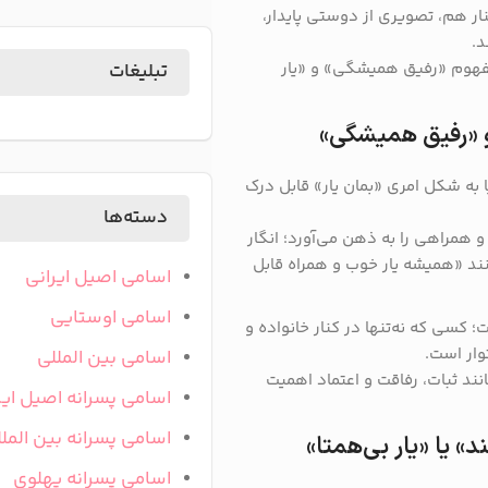
نار هم، تصویری از دوستی پایدار،
د.
 مفهوم «رفیق همیشگی» و «یار
تبلیغات
 و «رفیق همیشگی»
 به شکل امری «بمان یار» قابل درک
دسته‌ها
 همراهی را به ذهن می‌آورد؛ انگار
کنند «همیشه یار خوب و همراه قابل
اسامی اصیل ایرانی
اسامی اوستایی
؛ کسی که نه‌تنها در کنار خانواده و
وار است.
اسامی بین المللی
نند ثبات، رفاقت و اعتماد اهمیت
اسامی پسرانه اصیل ایر
اسامی پسرانه بین المل
» یا «یار بی‌همتا»
اسامی پسرانه پهلوی