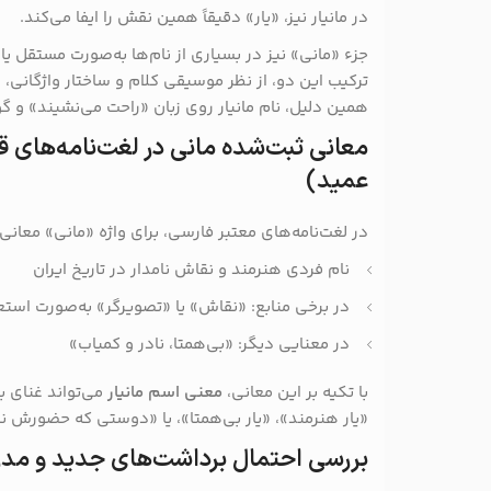
در مانیار نیز، «یار» دقیقاً همین نقش را ایفا می‌کند.
جزء «مانی» نیز در بسیاری از نام‌ها به‌صورت مستقل یا 
ترکیب این دو، از نظر موسیقی کلام و ساختار واژگانی
همین دلیل، نام مانیار روی زبان «راحت می‌نشیند» و گ
معانی ثبت‌شده مانی در لغت‌نامه‌های 
عمید)
در لغت‌نامه‌های معتبر فارسی، برای واژه «مانی» معان
نام فردی هنرمند و نقاش نامدار در تاریخ ایران
در برخی منابع: «نقاش» یا «تصویرگر» به‌صورت استع
در معنایی دیگر: «بی‌همتا، نادر و کمیاب»
با تکیه بر این معانی،
معنی اسم مانیار
می‌تواند غنای بی
«یار هنرمند»، «یار بی‌همتا»، یا «دوستی که حضورش ن
بررسی احتمال برداشت‌های جدید و مدرن 