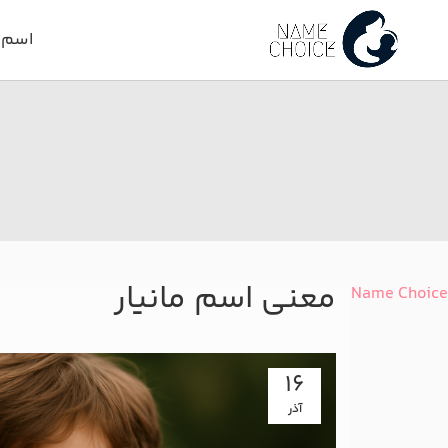
اسم د
معنی اسم مانیار
Name Choice
16
آذر