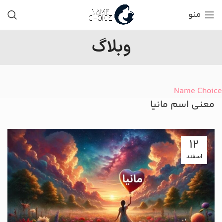
منو
وبلاگ
Name Choice
معنی اسم مانیا
12
اسفند