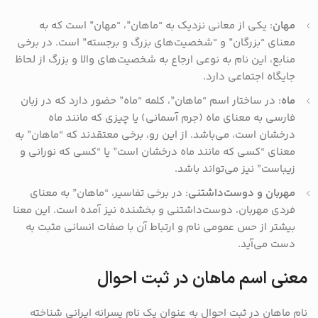
مهان
: یکی از معانی نزدیک به “ماهان”، “مهان” است که به
معنای “بزرگان” و “شخصیت‌های بزرگ و برجسته” است. در برخی
منابع، این نام به نوعی ارجاع به شخصیت‌های والا و بزرگ از لحاظ
جایگاه اجتماعی دارد.
ماه
: در ساختار اسم “ماهان”، کلمه “ماه” حضور دارد که در زبان
فارسی به معنای ماه (جرم آسمانی) یا چیزی که مانند ماه
درخشان است، می‌باشد. از این رو، برخی معتقدند که “ماهان” به
معنای “کسی که مانند ماه درخشان است” یا “کسی که نورانی و
زیباست” نیز می‌تواند باشد.
مهربان و دوست‌داشتنی
: در برخی تفاسیر، “ماهان” به معنای
فردی مهربان، دوست‌داشتنی و بخشنده نیز آمده است. این معنا
بیشتر از حس عمومی نام و ارتباط آن با صفات انسانی مثبت به
دست می‌آید.
معنی اسم ماهان در ثبت احوال
نام ماهان در ثبت احوال به عنوان یک نام پسرانه ایرانی شناخته