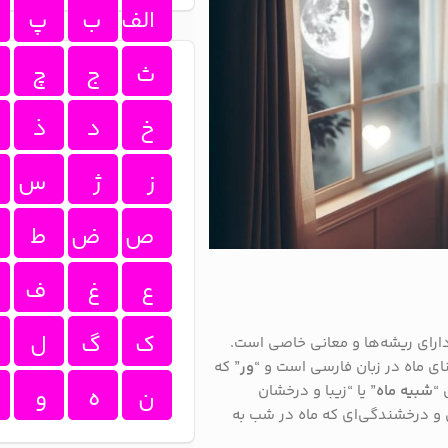
الف
ب
پ
ث
ج
چ
خ
د
ذ
ز
ژ
س
ص
ض
ط
ع
غ
ف
ک
گ
ل
دارای ریشه‌ها و معانی خاصی است.
نای ماه در زبان فارسی است و “
ور
” که
 “
شبیه ماه
” یا “زیبا و درخشان
ن
ه
و
ی و درخشندگی‌ای که ماه در شب به