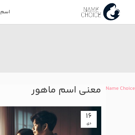
اسم د
معنی اسم ماهور
Name Choice
16
دی