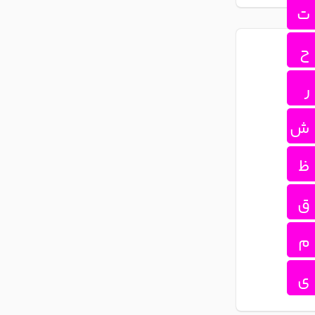
ت
ح
ر
ش
ظ
ق
م
ی