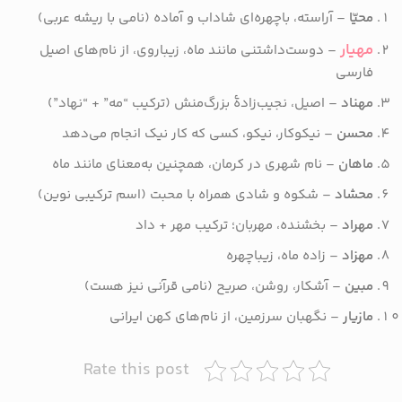
محیّا
– آراسته، باچهره‌ای شاداب و آماده (نامی با ریشه عربی)
مهیار
– دوست‌داشتنی مانند ماه، زیباروی، از نام‌های اصیل
فارسی
مهناد
– اصیل، نجیب‌زادۀ بزرگ‌منش (ترکیب “مه” + “نهاد”)
محسن
– نیکوکار، نیکو، کسی که کار نیک انجام می‌دهد
ماهان
– نام شهری در کرمان، همچنین به‌معنای مانند ماه
محشاد
– شکوه و شادی همراه با محبت (اسم ترکیبی نوین)
مهراد
– بخشنده، مهربان؛ ترکیب مهر + داد
مهزاد
– زاده ماه، زیباچهره
مبین
– آشکار، روشن، صریح (نامی قرآنی نیز هست)
مازیار
– نگهبان سرزمین، از نام‌های کهن ایرانی
Rate this post