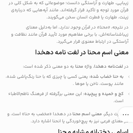
زیبایی، طهارت و آراستگی دانست؛ موضوعاتی که به شکل کلی در
قرآن مورد توجه و تأکید قرار گرفته‌اند، مانند آیه‌هایی که درباره‌ی
زینت، طهارت یا فطرت انسان سخن می‌گویند.
در نتیجه،
«محنا» در قرآن وجود ندارد
، اما به‌دلیل معنای
زیباشناسانه‌اش، با برخی مفاهیم مورد تأیید قرآن مانند نظافت و
آراستگی در ارتباط معنوی قرار می‌گیرد.
معنی اسم محنا در لغت نامه دهخدا
در
لغت‌نامه دهخدا
، واژه
محنا
به دو معنی ذکر شده است:
به حنا خضاب‌ شده
: یعنی کسی یا چیزی که با حنا رنگ‌پاشی شده،
مانند پوست، ناخن یا موها .
کج و خمیده و پیچیده
: این معنی برگرفته از فرهنگ ناظم‌الاطباء
است.
به‌عبارت دیگر،
معنی اسم محنا
در دهخدا «مخضب به حنا» است، و
در معنای فرعی نیز به پیچ‌خوردگی یا انحنا اشاره دارد.
اسامی دخترانه مشابه محنا