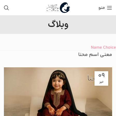
منو
وبلاگ
Name Choice
معنی اسم محنا
09
تیر