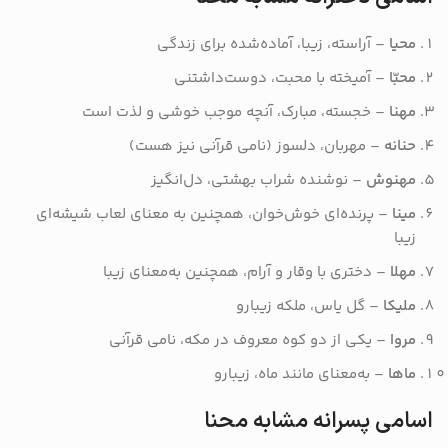
محیا
– آراسته، زیبا، آماده‌شده برای زندگی
محبّا
– آمیخته با محبت، دوست‌داشتنی
مهنا
– خجسته، مبارک، آنچه موجب خوشی و لذت است
حنانه
– مهربان، دلسوز (نامی قرآنی نیز هست)
مهنوش
– نوشنده شراب بهشتی، دل‌انگیز
مینا
– پرنده‌ای خوش‌خوان، همچنین به معنای لعاب شیشه‌ای
زیبا
مهلا
– دختری با وقار و آرام، همچنین به‌معنای زیبا
ملیکا
– گل یاس، ملکه زیبارو
مروا
– یکی از دو کوه معروف در مکه، نامی قرآنی
ماها
– به‌معنای مانند ماه، زیبارو
اسامی پسرانه مشابه محنا