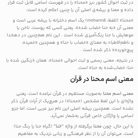
در ثبت احوال کشور نیز «محنا» را در فهرست اسامی قابل ثبت قرار
داده و معنا و ریشه‌ی اصلی آن را چنین اعلام کرده است:
«محنا» (تلفظ: mohannā) یک اسم دخترانه با ریشه عربی است و
معنی آن «به حنا خضاب‌ شده»، یعنی کسی که پوست، ناخن یا
موهایش با حنا رنگ‌آمیزی شده است . این نام هم‌چنین در دهخدا
و ناظم‌الاطباء به معنای «خضاب با حنا» و همچنین «خمیده،
پیچ‌خورده» ذکر شده است .
در نتیجه، معنی رسمی و ثبت احوالی «محنا»، همان «رنگین‌ شده با
حنا؛ خضاب‌شده به حنا» است.
معنی اسم محنا در قرآن
معنی اسم محنا
به‌صورت مستقیم در قرآن نیامده است، یعنی
واژه‌ای با این لفظ مشخص («محنا») در هیچ‌یک از آیات قرآن ذکر
نشده است. همچنین ریشه اصلی این نام نیز عربی است، اما جزو
اسامی یا واژگان خاص قرآنی به‌شمار نمی‌آید.
با این حال، چون
محنا
برگرفته از واژه
“حَنا”
(گیاه حنا یا رنگ حنا)
است، می‌توان آن را از نظر فرهنگی و زبانی نزدیک به مفاهیم