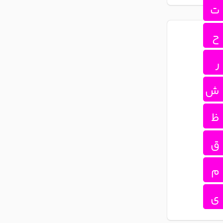
ت
ح
ر
ش
ظ
ق
م
ی