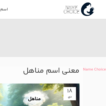
اسم د
معنی اسم مناهل
Name Choice
18
دی