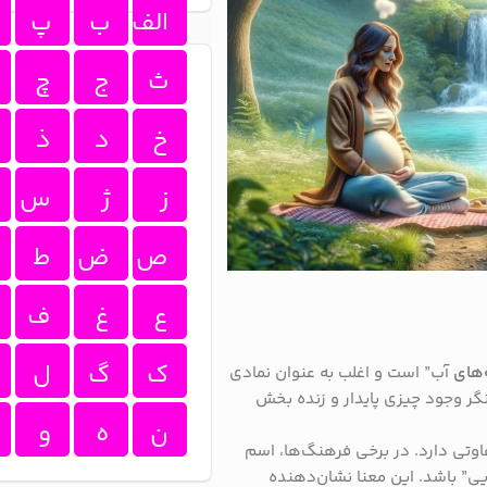
الف
ب
پ
ث
ج
چ
خ
د
ذ
ز
ژ
س
ص
ض
ط
ع
غ
ف
ک
گ
ل
های
آب” است و اغلب به عنوان نمادی
نگر وجود چیزی پایدار و زنده‌ بخش
ن
ه
و
وتی دارد. در برخی فرهنگ‌ها، اسم
یی” باشد. این معنا نشان‌دهنده