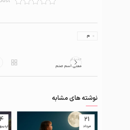
 post
م
جدیدتر
معنی اسم صنم
نوشته های مشابه
14
21
مرداد
اردیب