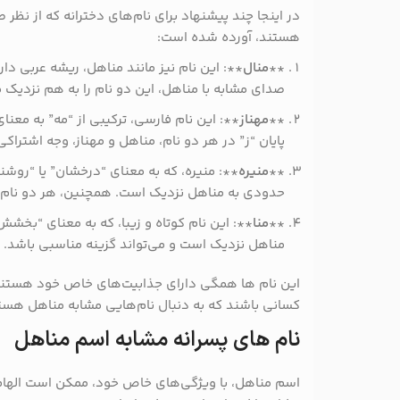
در اینجا چند پیشنهاد برای نام‌های دخترانه که از نظر
هستند، آورده شده است:
**
منال
**: این نام نیز مانند مناهل، ریشه عربی دار
صدای مشابه با مناهل، این دو نام را به هم نزدیک م
**
مهناز
**: این نام فارسی، ترکیبی از “مه” به معنای
پایان “ز” در هر دو نام، مناهل و مهناز، وجه اشتراکی 
**
منیره
**: منیره، که به معنای “درخشان” یا “روشن
حدودی به مناهل نزدیک است. همچنین، هر دو نام ر
**
منا
**: این نام کوتاه و زیبا، که به معنای “بخشش
مناهل نزدیک است و می‌تواند گزینه مناسبی باشد.
این نام‌ ها همگی دارای جذابیت‌های خاص خود هستند و
کسانی باشند که به دنبال نام‌هایی مشابه مناهل هست
نام های پسرانه مشابه اسم مناهل
اسم مناهل، با ویژگی‌های خاص خود، ممکن است الهام‌