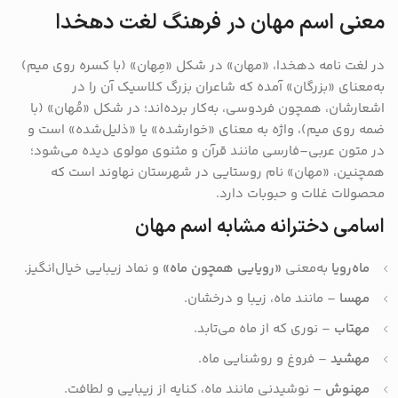
معنی اسم مهان در فرهنگ لغت دهخدا
در لغت نامه دهخدا، «مهان» در شکل «مِهان» (با کسره روی میم)
به‌معنای «بزرگان» آمده که شاعران بزرگ کلاسیک آن‌ را در
اشعارشان، همچون فردوسی، به‌کار برده‌اند؛ در شکل «مُهان» (با
ضمه روی میم)، واژه به معنای «خوارشده» یا «ذلیل‌شده» است و
در متون عربی–فارسی مانند قرآن و مثنوی مولوی دیده می‌شود؛
همچنین، «مهان» نام روستایی در شهرستان نهاوند است که
محصولات غلات و حبوبات دارد.
اسامی دخترانه مشابه اسم مهان
ماه‌رویا
به‌معنی
«رویایی همچون ماه»
و نماد زیبایی خیال‌انگیز.
مهسا
– مانند ماه، زیبا و درخشان.
مهتاب
– نوری که از ماه می‌تابد.
مهشید
– فروغ و روشنایی ماه.
مهنوش
– نوشیدنی مانند ماه، کنایه از زیبایی و لطافت.