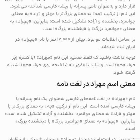
قرار دارد و به‌عنوان نامی پسرانه با ریشه فارسی شناخته می‌شود.
این نام از ترکیب «مِه» به معنای بزرگ‌تر یا مهتر و «راد» به معنای
جوانمرد، بخشنده و آزاده تشکیل شده است؛ بنابراین، «مِهراد» به
معنای «جوانمرد بزرگ» یا «بخشنده بزرگ» است.
بر اساس اطلاعات موجود، بیش از ۱۷٬۰۰۰ نفر با نام «مِهراد» در
ایران ثبت شده‌اند.
توجه داشته باشید که تلفظ صحیح این نام «مِهراد» (با کسره زیر
حرف «م») است و نباید با «مَهراد» (با فتحه روی حرف «م») اشتباه
گرفته شود.
معنی اسم مهراد در لغت نامه
نام «مِهراد» در لغت‌نامه‌های فارسی به‌عنوان یک نام پسرانه با
ریشه فارسی آمده است. این نام از ترکیب «مِه» به معنای بزرگ‌تر یا
مهتر و «راد» به معنای جوانمرد، بخشنده و آزاده تشکیل شده است؛
بنابراین، «مِهراد» به معنای «جوانمرد بزرگ» یا «بخشنده بزرگ»
است.
همچنین، در لغت‌نامه دهخدا، «مِهراد» به‌عنوان نام یکی از مؤلفان