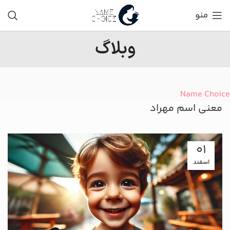
منو
وبلاگ
Name Choice
معنی اسم مهراد
01
اسفند