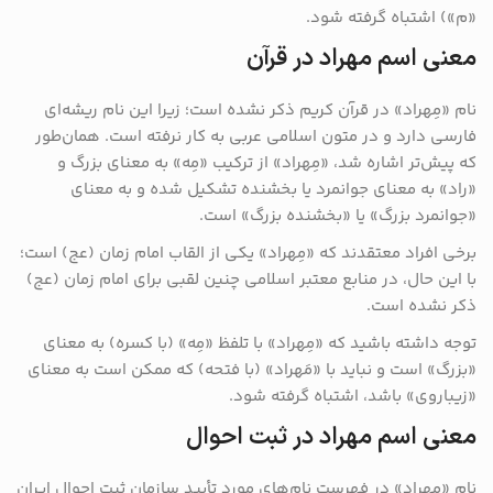
«م») اشتباه گرفته شود.
معنی اسم مهراد در قرآن
نام «مِهراد» در قرآن کریم ذکر نشده است؛ زیرا این نام ریشه‌ای
فارسی دارد و در متون اسلامی عربی به کار نرفته است. همان‌طور
که پیش‌تر اشاره شد، «مِهراد» از ترکیب «مِه» به معنای بزرگ و
«راد» به معنای جوانمرد یا بخشنده تشکیل شده و به معنای
«جوانمرد بزرگ» یا «بخشنده بزرگ» است.
برخی افراد معتقدند که «مِهراد» یکی از القاب امام زمان (عج) است؛
با این حال، در منابع معتبر اسلامی چنین لقبی برای امام زمان (عج)
ذکر نشده است.
توجه داشته باشید که «مِهراد» با تلفظ «مِه» (با کسره) به معنای
«بزرگ» است و نباید با «مَهراد» (با فتحه) که ممکن است به معنای
«زیباروی» باشد، اشتباه گرفته شود.
معنی اسم مهراد در ثبت احوال
نام «مِهراد» در فهرست نام‌های مورد تأیید سازمان ثبت احوال ایران