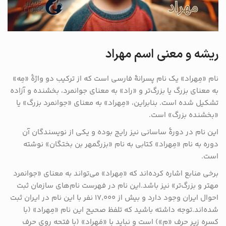
ریشه و معنی اسم مهراد
نام «مِهراد» یک نام پسرانهٔ فارسی است که از ترکیب دو واژهٔ «مِه»
به معنای بزرگ یا بزرگ‌تر و «راد» به معنای جوانمرد، بخشنده و آزاده
تشکیل شده است. بنابراین، «مِهراد» به معنای «جوانمرد بزرگ» یا
«بخشنده بزرگ» است.
این نام در دورهٔ ساسانی نیز رایج بوده و یکی از نویسندگان آن
دوره به نام «مِهراد» کتابی به نام «بزرگمهر بن بختگان» نوشته
است.
برخی منابع اشاره کرده‌اند که «مِهراد» می‌تواند به معنای «جوانمرد
مهتر و بزرگ‌تر» نیز باشد.این نام در فهرست نام‌های سازمان ثبت
احوال ایران وجود دارد و بیش از ۱۷٬۰۰۰ نفر با این نام در ایران ثبت
شده‌اند.توجه داشته باشید که تلفظ صحیح این نام «مِهراد» (با
کسره زیر حرف «م») است و نباید با «مَهراد» (با فتحه روی حرف