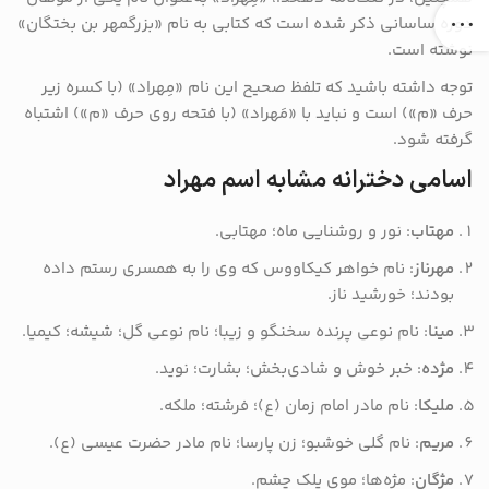
دوره ساسانی ذکر شده است که کتابی به نام «بزرگمهر بن بختگان»
نوشته است.
توجه داشته باشید که تلفظ صحیح این نام «مِهراد» (با کسره زیر
حرف «م») است و نباید با «مَهراد» (با فتحه روی حرف «م») اشتباه
گرفته شود.
اسامی دخترانه مشابه اسم مهراد
مهتاب
: نور و روشنایی ماه؛ مهتابی.
مهرناز
: نام خواهر کیکاووس که وی را به همسری رستم داده
بودند؛ خورشید ناز.
مینا
: نام نوعی پرنده سخنگو و زیبا؛ نام نوعی گل؛ شیشه؛ کیمیا.
مژده
: خبر خوش و شادی‌بخش؛ بشارت؛ نوید.
ملیکا
: نام مادر امام زمان (ع)؛ فرشته؛ ملکه.
مریم
: نام گلی خوشبو؛ زن پارسا؛ نام مادر حضرت عیسی (ع).
مژگان
: مژه‌ها؛ موی پلک چشم.