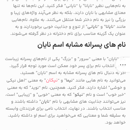
به نام‌هایی نظیر “نایانا” یا “نایانی” فکر کنید. این نام‌ها نه تنها
معنای مشابهی با نایان دارند، بلکه به نظر می‌آیند واژه‌های زیبا و
بزرگی را نیز به نام دختر شما منتقل می‌کنند. به علاوه، نام‌هایی
مانند “
نایانا
” و “
نایانی
” از تنوع و جذابیت خوبی برخوردارند و به
عنوان یک گزینه مناسب برای نام دخترانه در نظر گرفته می‌شوند.
نام های پسرانه مشابه اسم نایان
نام “نایان” با معنی “سرور” و “بزرگ” یکی از نام‌های پسرانه زیباست
که در انتخاب نام برای پسر خود ممکن است مورد توجه قرار گیرد.
اگر به دنبال نام‌ های پسرانه مشابه به اسم “نایان” هستید،
نیکان
می‌توانید به نام‌ هایی مانند “
نیما
” و “
” به معنی “اهل نیکی
و خوشی” اشاره دارند، فکر کنید. همچنین، نام “نوید” که به معنی
“خبر خوب” است و نام “
نیکو
” که به معنی “خوبی” و “زیبایی” است،
نیز می‌توانند جذابیت‌ های مشابهی با نام “
نایان
” داشته باشند و
مناسب انتخاب باشند. در نهایت، انتخاب نامی برای فرزندتان وابسته
به سلیقه شما و معنایی که می‌خواهید برای اسم او داشته باشید،
خواهد بود.