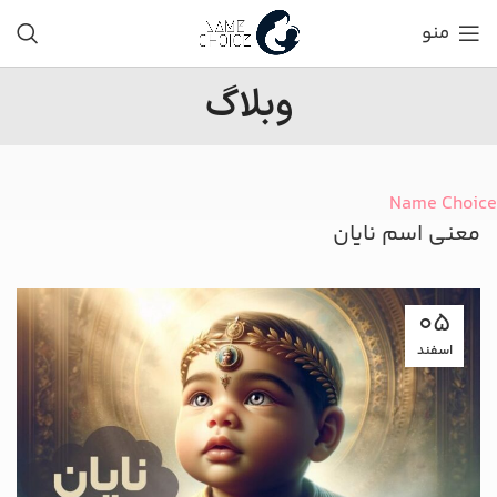
منو
وبلاگ
Name Choice
معنی اسم نایان
05
اسفند