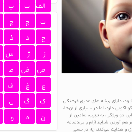
الف
ب
پ
ث
ج
چ
خ
د
ذ
ز
ژ
س
ص
ض
ط
ع
غ
ف
ک
گ
ل
ب شود، دارای ریشه‌ های عمیق فرهنگی
گونی دارد، اما در بسیاری از آن‌ها،
ن دو ویژگی، به ترتیب، نمادین از
ن
ه
و
اهم آوردن شرایط آرام و بی‌دغدغه
ری و هدایت می‌کند، چه در مسیر