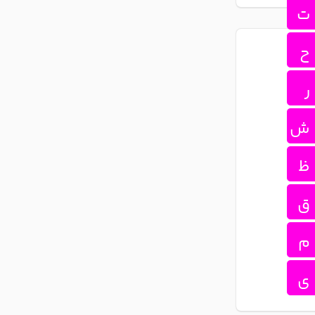
ت
ح
ر
ش
ظ
ق
م
ی