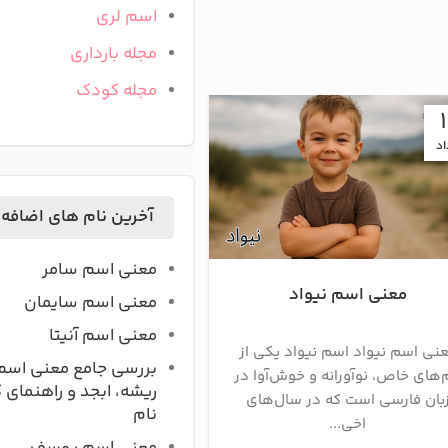
اسم لری
مجله بارداری
مجله کودک
23
اد
اردیبهشت
آخرین نام های اضافه
معنی اسم سامر
معنی اسم نیواد
معنی اسم نوآ
معنی اسم سایمان
معنی اسم آنیتا
نی اسم نیواد اسم نیواد یکی از
نوآ نامی پسرانه با ریشه 
بررسی جامع معنی اسم
‌های خاص، نوآورانه و خوش‌آوا در
دیگر نام نوح است به معنی
ریشه، ابجد و راهنمای 
بان فارسی است که در سال‌های
آسایش و راحتی. ریشه و 
نام
اخی...
نو...