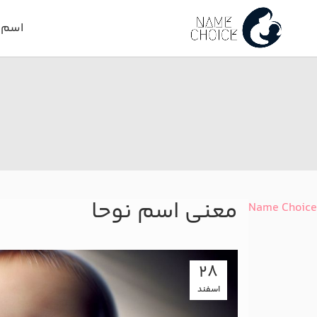
اسم د
معنی اسم نوحا
Name Choice
28
اسفند