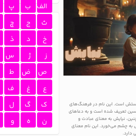
الف
ب
پ
ث
ج
چ
خ
د
ذ
ز
ژ
س
ص
ض
ط
ع
غ
ف
ک
گ
ل
رستش است. این نام در فرهنگ‌های
حسین تعریف شده است و به دعاهای
چنین، نیایش به معنای عبادت و
ن
ه
و
 به چشم می‌خورد. این نام معنای
 دارد.