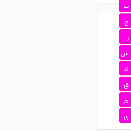
ت
ح
ر
ش
ظ
ق
م
ی