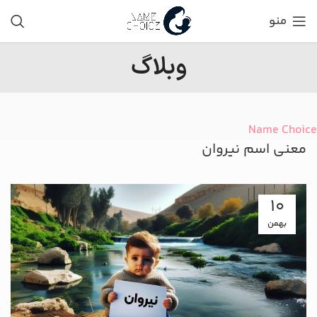
منو
وبلاگ
Name Choice
معنی اسم نیروان
10
بهمن