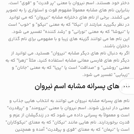
دختر خود هستند. اسم نیروان با معنی “پر قدرت” و “قوی” است،
بنابراین نام های مشابه معمولاً مفهوم قوت و استواری را به تصویر
می کشند. برخی از نام های دخترانه مشابه “نیروان” که می توانید
در نظر بگیرید عبارتند از: “نیکا” که به معنی “نیکو” و “خوب” است
یا “نیوشا” که به معنی “نورانی” و “رشد کننده” تفسیر می شود.
این نام ها می توانند گزینه های زیبا و با مفهومی برای نام گذاری
دختران باشند.
اگر به دنبال نام های دیگر مشابه “نیروان” هستید، می توانید از
دیگر نام های فارسی معانی مشابه استفاده کنید، مثلاً “زهرا” که به
معنی “روشنی” و “صداقت” است یا “پریا” که به معنی “جانان” و
“زیبایی” تفسیر می شود.
نام های پسرانه مشابه اسم نیروان
نام های پسرانه مشابه نیروان می توانند به انتخاب هایی جذاب و
معنی دار تبدیل شوند. اسم نیروان با معنی “نیرومند” و “پرقدرت”
است و معمولاً به پسرانی داده می شود که در زندگیشان از عزم و
قدرت برخوردارند. نام هایی مانند “نیکان” که به معنای “نیکوکاران”
است یا “نیمان” که به معنای “قوی و پرقدرت” آمده و همچنین