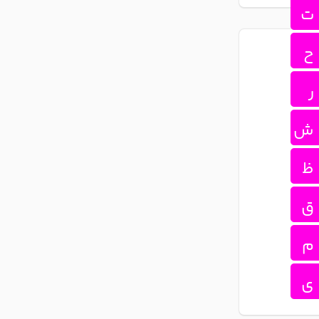
ت
ح
ر
ش
ظ
ق
م
ی