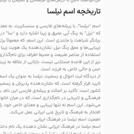
می‌خواهند نامی با ارزش‌های فرهنگی و طبیعی را برگزی
تاریخچه اسم نیلسا
اسم “نیلسا”، با ریشه‌های فارسی و سنسکریت، به معنای
که “نیل” به رنگ آبی عمیق و زیبا اشاره دارد و “سا”
بیانگر شباهت یا مانندی است. این اسم، که معمولاً برای
زیبایی‌ها و عمق رنگ نیل، نشان‌دهنده یک هویت زیبا 
استفاده از عناصر طبیعت و محیط اطراف برای نام‌گذاری 
نیز از این قاعده مستثنی نیست، بازتابی از علاقه به زی
حس و حالی خاص به فرزند است.
از دیدگاه ثبت احوال و رسمیت، نیلسا به عنوان یک اس
تایید قرار گرفته است، که نشان‌دهنده پذیرش و رسمیت
کشور است. تأکید بر اصالت و ریشه‌ی فارسی این نام، ب
فرهنگی و تاریخی در نام‌گذاری است، که در میان خانوا
می‌شود. این اسم نه تنها زیبایی و معنای خاص خود را 
افتخار به فرهنگ و تاریخ غنی ایرانی عمل می‌کند.
اهمیت اسم نیلسا در فرهنگ ایرانی
اسم نیلسا در فرهنگ ایرانی نشان دهنده یک نام دخترا
است. این اسم از ترکیب “نیل” و پسوند شباهت “سا” به