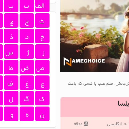
الف
ب
پ
ث
ج
چ
خ
د
ذ
ز
ژ
س
ص
ض
ط
ع
غ
ف
امش‌بخش، صلح‌طلب یا کسی که باعث
ک
گ
ل
لسا
ن
ه
و
 به انگلیسی
nilsa 🆎