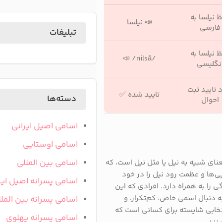
ظ نیلسا به
📣 نیلسا
فارسی
تبلیغات
ظ نیلسا به
/nilsā/ 📣
نگلیسی
 تایید ثبت
تایید شده ✅
دسته‌ها
احوال
اسامی اصیل ایرانی
اسامی اوستایی
اسامی بین المللی
نای شبیه به نیل یا مثل نیل است، که
یی‌ها و عظمت رود نیل را در خود
اسامی پسرانه اصیل ایر
را به همراه دارد. افرادی که این
به دنبال اسمی خاص، کم‌تکرار، و
اسامی پسرانه بین المل
تخابی شایسته برای کسانی است که
اسامی پسرانه پهلوی