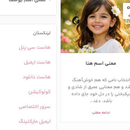
معنی اسم یوسف
30
آذر
لینکستان
هاست سی پنل
هاست ایمیل
معنی اسم هنا
معنی اسم نجلا چیست؟
ریشه، ابجد و روانش
هاست دانلود
انتخاب نامی که هم خوش‌آهنگ
اسم دخترانه نجلا با آن
شد و هم معنایی عمیق از شادی و
کولوکیشن
موسیقیایی و ریشه اصیل
یکبختی را در دل خود جای داده
نمادی ا...
باشد، دغد...
سرور اختصاصی
ادامه مطلب
ادامه مطلب
ایمیل مارکتینگ