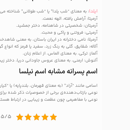
ایلدا
: به معنای “شب یلدا” یا “شب طولانی” شناخته می
آرمیتا: آرامش یافته، الهه نعمت.
آرمیتان: شخصیتی در شاهنامه، دختر جمشید.
آرمیتی: فروتنی و پاکی و محبت.
آرمیلا: نامی دخترانه در ایران باستان، به معنی شاهدخت
آلاله: شقایق، گلی به رنگ زرد، سفید یا قرمز که انواع گ
آلماز: ترکی، به معنای الماس، از اعلام زنان.
آلنوش: ارمنی، به معنای عروس جاودانی دریا، دختر زیبا و دلرب
اسم پسرانه مشابه اسم نیلسا
اسامی مانند “آراد” (به معنای قهرمان، بلندپایه) یا “کی
نوعی بازتاب‌دهنده‌ی برخی از خصوصیات ذکر شده برای “
نوعی با مفاهیمی چون عظمت و زیبایی در ارتباط هستن
۵/۵ - (۱ امتیاز)