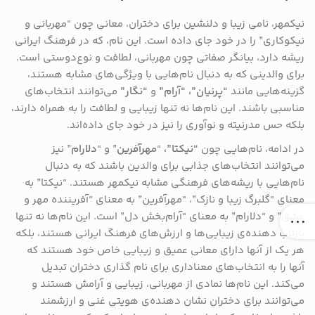
نیکمهر، نامی زیبا و دلنشین برای دختران، معانی چون “مهربانی و
نیکوکاری” را در خود جای داده است. این نام، که در فرهنگ ایرانی
ریشه دارد، بیانگر صفاتی چون مهربانی، لطافت و نوع‌دوستی است.
برای والدینی که به دنبال نام‌هایی با ویژگی‌های مشابه هستند،
گزینه‌هایی مانند
“پرنیان”، “آرام”
و
“نگار”
می‌توانند انتخاب‌های
مناسبی باشند. این نام‌ها نه تنها زیبایی و لطافت را به همراه دارند،
بلکه حس مدرنیته و نوآوری را نیز در خود جای داده‌اند.
در ادامه، نام‌هایی چون
“نیکتا”،
“
مهرآفرین
” و “
دلارام
” نیز
می‌توانند انتخاب‌های جذابی برای والدین باشند که به دنبال
نام‌هایی با ریشه‌های فرهنگی مشابه نیکمهر هستند. “نیکتا” به
معنای “گلبرگ زیبا و نازک”، “مهرآفرین” به معنای “آفریننده مهر و
عشق” و “دلارام” به معنای “آرام‌بخش دل” است. این نام‌ها نه تنها
بازتاب ‌دهنده‌ی زیبایی‌ها و ارزش‌های فرهنگ ایرانی هستند، بلکه
هر یک از آنها دارای معانی عمیق و زیبایی خاص خود هستند که
آنها را به انتخاب‌های معناداری برای نام‌ گذاری دختران تبدیل
می‌کند. این نام‌ها نمادی از مهربانی، زیبایی و آرامش هستند و
می‌توانند برای دختران نشان‌ دهنده‌ی هویتی غنی و ارزشمند