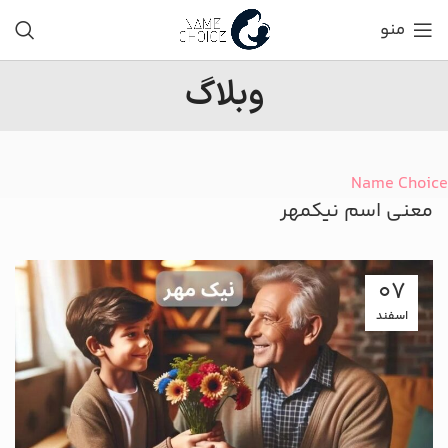
منو
وبلاگ
Name Choice
معنی اسم نیکمهر
07
اسفند