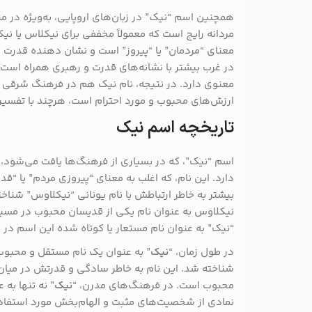
همچنین اسم “نیک” در زبان‌های اروپایی، به‌ویژه در م
مردانه رایج است که معمولاً مخففی برای نیکلاس یا نی
معنای “مردمان” یا “پیروز” است و نشان ‌دهنده قدرت 
در غرب بیشتر با نشانه‌های قدرت و رهبری همراه است و 
معنوی دارد. در نتیجه، نام نیک هم در فرهنگ شرقی و
ارزش‌های محبوب و مورد احترام است، هرچند با تفسیر
تاریخچه اسم نیک
اسم “نیک”، که در بسیاری از فرهنگ‌ها یافت می‌شود، 
دارد. این نام، که اغلب به معنای “پیروزی مردم” یا “ق
بیشتر به خاطر ارتباطش با نام یونانی “نیکلاوس” شن
نیکلاوس به عنوان نام یکی از قدیسان محبوب در مسیح
“نیک” به عنوان نام مستعار یا کوتاه شده این اسم در 
در طول زمان، “
نیک
” به عنوان یک نام مستقل و محبوب
شناخته شد. این نام به خاطر سادگی و قدرتش در میان 
محبوب است. در فرهنگ‌های مدرن، “
نیک
” نه تنها به
نمادی از شخصیت‌های مثبت و الهام‌بخش مورد استفاده 