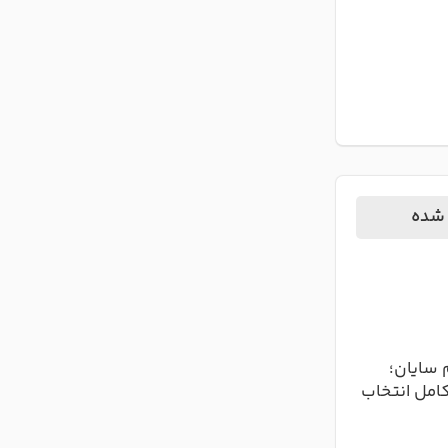
عبری شکل
نیان نامی دخترانه با ریشه کردی به
نا
 آرامش و
معنی رفیق، شریک زندگی و این
معن
معنی اسم
اسم مورد تایید ثبت احوال قرار
مو
نگرفته. ...
ادامه مطلب
 شده
 سایان؛
کامل انتخاب