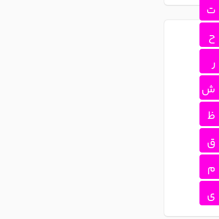
ت
ح
ر
ش
ظ
ق
م
ی