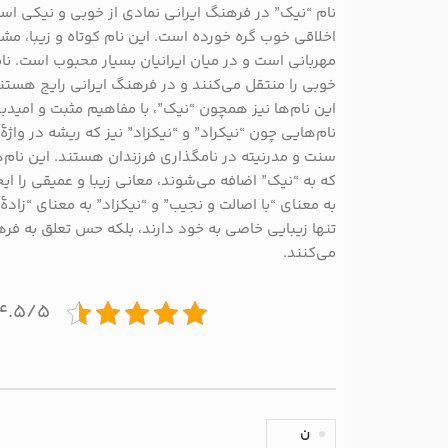
نام “نیک” در فرهنگ ایرانی نمادی از خوبی و نیکی اس
اخلاقی خوب گره خورده است. این نام کوتاه و زیبا، مشت
مهربانی است و در میان ایرانیان بسیار محبوب است. 
خوبی را منتقل می‌کنند و در فرهنگ ایرانی رایج هستند، 
این نام‌ها نیز همچون “نیک”، با مفاهیم مثبت و امی
نام‌هایی چون “نیکراد” و “نیکزاد” نیز که ریشه در واژهٔ
سنت و مدرنیته در نامگذاری فرزندان هستند. این نام‌
که به “نیک” اضافه می‌شوند، معانی زیبا و عمیقی را ایجا
به معنای “با اصالت و نجیب” و “نیکزاد” به معنای “زادهٔ
تنها زیبایی خاصی به خود دارند، بلکه حس تعلق به فرهن
می‌کنند.
۴.۵/۵ - (۲ امتیاز
ن