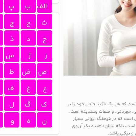
الف
ب
پ
ث
ج
چ
خ
د
ذ
ز
ژ
س
ص
ض
ط
ع
غ
ف
ک
گ
ل
است که هر یک تأکید خاص خود را بر
ی، مهربانی، و صفات پسندیده است.
 است که در فرهنگ ایرانی بسیار
ن
ه
و
ت است، بلکه نشان‌دهنده یک آرزوی
 و نیکی باشد.