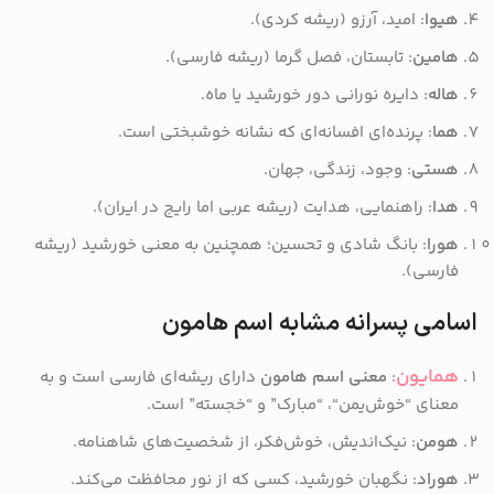
هیوا
: امید، آرزو (ریشه کردی).
هامین
: تابستان، فصل گرما (ریشه فارسی).
هاله
: دایره نورانی دور خورشید یا ماه.
هما
: پرنده‌ای افسانه‌ای که نشانه خوشبختی است.
هستی
: وجود، زندگی، جهان.
هدا
: راهنمایی، هدایت (ریشه عربی اما رایج در ایران).
هورا
: بانگ شادی و تحسین؛ همچنین به معنی خورشید (ریشه
فارسی).
اسامی پسرانه مشابه اسم هامون
همایون
:
معنی اسم هامون
دارای ریشه‌ای فارسی است و به
معنای “خوش‌یمن“، “مبارک” و “خجسته” است.
هومن
: نیک‌اندیش، خوش‌فکر، از شخصیت‌های شاهنامه.
هوراد
: نگهبان خورشید، کسی که از نور محافظت می‌کند.