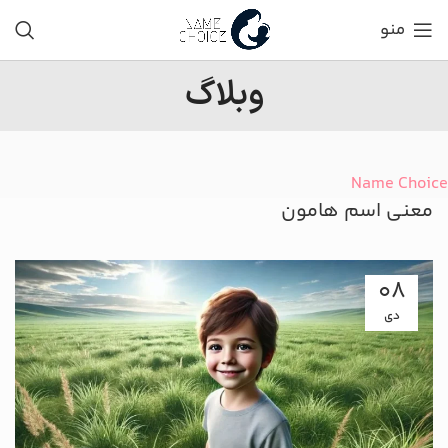
منو
وبلاگ
Name Choice
معنی اسم هامون
08
دی