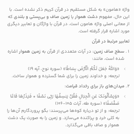
واژه «هامون» به شکل مستقیم در قرآن کریم ذکر نشده است. با
این حال، مفهوم
دشت هموار
یا
زمین صاف و بی‌پستی و بلندی
که
از معانی اصلی واژه هامون است، در قرآن با واژگان و تعابیر دیگری
مورد اشاره قرار گرفته است.
تعابیر مرتبط در قرآن
سطح صاف زمین
: در آیات متعددی از قرآن به
زمین هموار
اشاره
شده است، مانند:
«وَاللَّهُ جَعَلَ لَکُمُ الْأَرْضَ بِسَاطًا» (سوره نوح، آیه ۱۹)
ترجمه:
و خداوند زمین را برای شما گسترده و هموار ساخت.
میدان‌های باز برای رخداد قیامت
:
«وَیَسْأَلُونَکَ عَنِ الْجِبَالِ فَقُلْ یَنسِفُهَا رَبِّی نَسْفًا * فَیَذَرُهَا قَاعًا
صَفْصَفًا» (سوره طه، آیات ۱۰۵-۱۰۶)
ترجمه:
و از تو درباره کوه‌ها می‌پرسند؛ بگو پروردگارم آن‌ها را
به کلی خرد و پراکنده می‌سازد. و زمین را به صورت یک دشت
هموار و صاف باقی می‌گذارد.