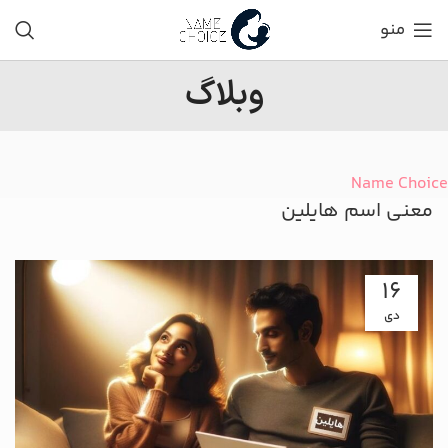
منو
وبلاگ
Name Choice
معنی اسم هایلین
16
دی