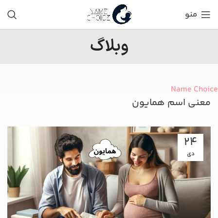
منو
وبلاگ
Name Choice
معنی اسم همایون
24
دی