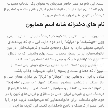
است. این نام در عصر حاضر همچنان به عنوان یک انتخاب محبوب
برای نامگذاری فرزندان در خانواده‌های ایرانی باقی مانده و نمادی از
فرهنگ و تاریخ غنی ایران به شمار می‌رود.
نام های دخترانه شابه اسم همایون
همایون، اسمی سنتی و باشکوه در فرهنگ ایرانی، معانی عمیقی
چون “
خوشبخت
” و “
مبارک
” را در خود دارد. این نام، که ریشه‌های
تاریخی عمیقی دارد، به دلیل وجهه‌ی مثبت و فرهیخته‌اش، در بین
خانواده‌های ایرانی بسیار محبوب است. برای والدینی که به دنبال
نام‌های دخترانه‌ای با رنگ و بویی مشابه “همایون” هستند،
گزینه‌هایی چون “هما”، که به معنی پرنده‌ی خوش یمن است، و
“
آیین
“، که معنای سنت و رسوم را دارد، می‌تواند جذاب باشد.
علاوه بر این، نام‌هایی چون “
مهناز
” و “
فرناز
” نیز دارای همان حس و
حال سنتی و دلنشین همایون هستند. “مهناز” به معنی “
ماه زیبا
”
و “
فرناز
” به معنی “
افتخار و سرافرازی
” است. این نام‌ها با الهام از
فرهنگ غنی و تاریخی ایران، حس نوستالژی و ارزش‌های کهن را در
خود جای داده‌اند. برای خانواده‌هایی که می‌خواهند فرزند خود را با
نامی مملو از فرهنگ و تاریخ نامگذاری کنند، این گزینه‌ها ایده‌آل