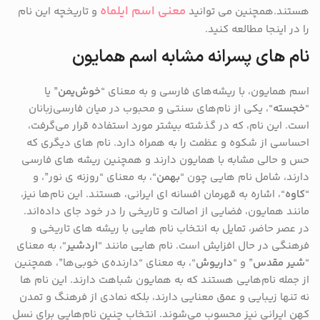
معنی اسم ایلماه
هستند.همچنین می توانید
و تاریخچه این نام
را در اینجا مطالعه کنید.
نام های پسرانه مشابه اسم همایون
اسم همایون، با ریشه‌های فارسی و به معنای “
خوش‌یمن
” یا
“
خجسته
“، یکی از نام‌های سنتی و محبوب در میان فارسی‌زبانان
است. این نام، که در گذشته بیشتر مورد استفاده قرار می‌گرفت،
احساسی از شکوه و عظمت را به همراه دارد. نام‌ های دیگری که
حس و حالی مشابه با همایون دارند و همچنین ریشه ‌های فارسی
دارند، شامل نام‌ هایی چون “
بهمن
“، به معنای “روزنه‌ ی نور”، و
“
کاوه
“، اشاره به قهرمان افسانه ‌ای ایرانی، هستند. این نام‌ها نیز،
مانند همایون، فضایی از اصالت و تاریخی را در خود جای داده‌اند.
در عصر حاضر، تمایل به انتخاب نام‌ هایی با ریشه ‌های تاریخی و
فرهنگی در حال افزایش است. نام‌ هایی مانند “
اردشیر
“، به معنای
“
شیر مقدس
” و “
داریوش
“، به معنای “دارنده‌ی خوبی‌ها”، همچنین
از جمله نام‌هایی هستند که به همایون شباهت دارند. این نام‌ ها
نه تنها زیبایی و عمق معنایی دارند، بلکه نمادی از فرهنگ و تمدن
کهن ایرانی نیز محسوب می‌شوند. انتخاب چنین نام‌هایی برای نسل