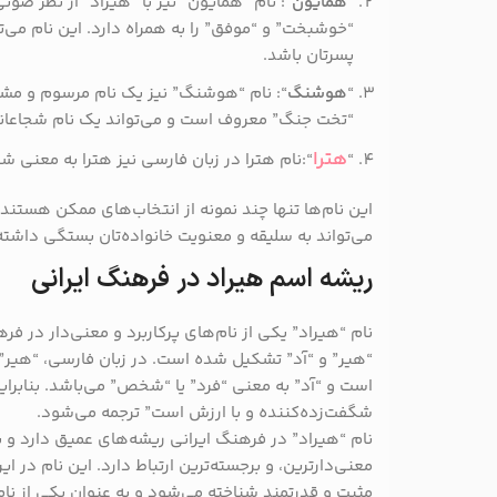
“
همایون
“: نام “همایون” نیز با “هیراد” از نظر صوت
“خوشبخت” و “موفق” را به همراه دارد. این نام می‌ت
پسرتان باشد.
“
هوشنگ
“: نام “هوشنگ” نیز یک نام مرسوم و مشاب
“تخت جنگ” معروف است و می‌تواند یک نام شجاعانه 
هترا
“
“:نام هترا در زبان فارسی نیز هترا به معنی ش
این نام‌ها تنها چند نمونه از انتخاب‌های ممکن هستند.
می‌تواند به سلیقه و معنویت خانواده‌تان بستگی داشته
ریشه اسم هیراد در فرهنگ ایرانی
نام “هیراد” یکی از نام‌های پرکاربرد و معنی‌دار در فر
“هیر” و “آد” تشکیل شده است. در زبان فارسی، “هیر” ب
است و “آد” به معنی “فرد” یا “شخص” می‌باشد. بنابرا
شگفت‌زده‌کننده و با ارزش است” ترجمه می‌شود.
نام “هیراد” در فرهنگ ایرانی ریشه‌های عمیق دارد و
معنی‌دارترین، و برجسته‌ترین ارتباط دارد. این نام در 
مثبت و قدرتمند شناخته می‌شود و به عنوان یکی از نا