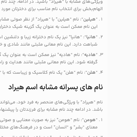
ویژگی‌های مشابه با “هیراد” باشید. در ادامه، چند نام
الهام‌بخش برای انتخاب نام مناسب برای دخترتان مورد ا
“
هیلین
“: نام “هیلین” با “هیراد” از نظر صوتی مشا
این نام ممکن است به عنوان یک گزینه شیک دخترا
“
هانیا
“: “هانیا” نیز یک نام دخترانه زیبا و دلنشین 
شباهت دارد. این نام معانی مثبتی مانند شادی و خو
“
هادیه
“: نام “هادیه” نیز ممکن است به عنوان یک گ
گرفته شود. این نام معانی مثبتی مانند هدایت و راهن
“
هلن
“: نام “هلن” یک نام کلاسیک و زیباست که با 
نام های پسرانه مشابه اسم هیراد
نام “هیراد” با ویژگی‌های منحصر به فرد خود، می‌تواند
باشد. در ادامه چند نام مشابه برای فرزندتان را پیشنه
“
هومن
“: نام “هومن” نیز به صورت معنایی و صوتی 
معنای “بشر” و “انسان” است و در فرهنگ‌های مختلف