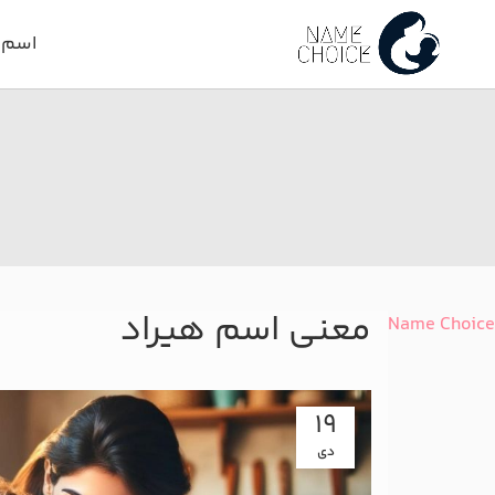
اسم د
معنی اسم هیراد
Name Choice
19
دی