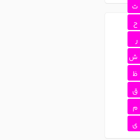
ت
ح
ر
ش
ظ
ق
م
ی