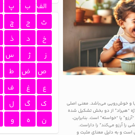
الف
ب
پ
ث
ج
چ
خ
د
ذ
ز
ژ
س
ص
ض
ط
ع
غ
ف
ک
گ
ل
ا و خوش‌رویی می‌باشد. معنی اصلی
ژه “هیراد” از دو بخش تشکیل شده
رزو” یا “خواسته” است. بنابراین،
ن
ه
و
 را آرزو می‌کند” را داراست.
 است و به دلیل معنای مثبت و