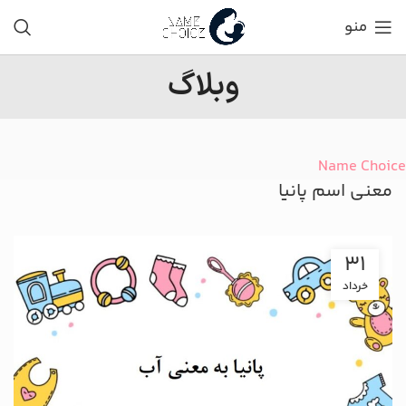
منو
وبلاگ
Name Choice
معنی اسم پانیا
31
خرداد