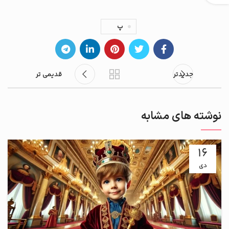
پ
جدیدتر
قدیمی تر
نوشته های مشابه
16
دی