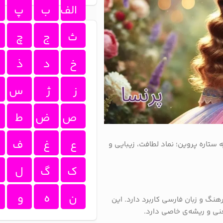
الف
ب
پ
ث
ج
چ
خ
د
ذ
ز
ژ
س
ص
ض
ط
ع
غ
ف
 ستاره پروین؛ نماد لطافت، زیبایی و
ک
گ
ل
ن
ه
و
نگ و زبان فارسی کاربرد دارد. این
عنی و ریشه‌ی خاصی دارد.