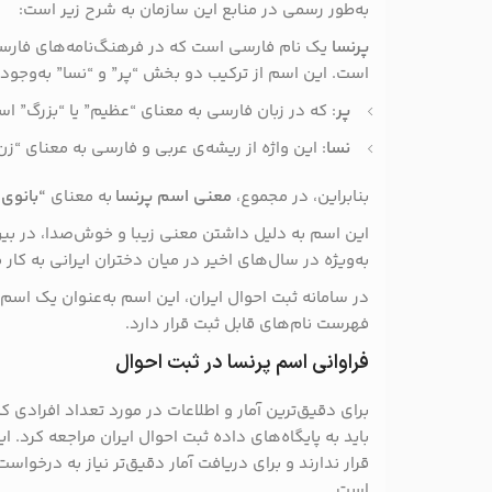
به‌طور رسمی در منابع این سازمان به شرح زیر است:
پرنسا
یک نام فارسی است که در فرهنگ‌نامه‌های فارس
است. این اسم از ترکیب دو بخش “پر” و “نسا” به‌وجود
پر
: که در زبان فارسی به معنای “عظیم” یا “بزرگ” ا
نسا
: این واژه از ریشه‌ی عربی و فارسی به معنای “ز
بنابراین، در مجموع،
معنی اسم پرنسا
به معنای
“بانوی 
این اسم به دلیل داشتن معنی زیبا و خوش‌صدا، در بین 
به‌ویژه در سال‌های اخیر در میان دختران ایرانی به کار 
در سامانه ثبت احوال ایران، این اسم به‌عنوان یک اسم 
فهرست نام‌های قابل ثبت قرار دارد.
فراوانی اسم پرنسا در ثبت احوال
برای دقیق‌ترین آمار و اطلاعات در مورد تعداد افرادی ک
باید به پایگاه‌های داده ثبت احوال ایران مراجعه کرد. 
قرار ندارند و برای دریافت آمار دقیق‌تر نیاز به درخواس
است.