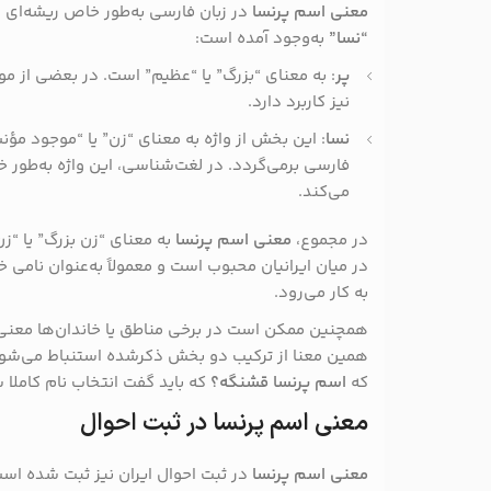
معنی اسم پرنسا
در زبان فارسی به‌طور خاص ریشه‌ای 
“نسا”
به‌وجود آمده است:
پر
: به معنای “بزرگ” یا “عظیم” است. در بعضی از موار
نیز کاربرد دارد.
نسا
: این بخش از واژه به معنای “زن” یا “موجود مؤن
فارسی برمی‌گردد. در لغت‌شناسی، این واژه به‌طور 
می‌کند.
در مجموع،
معنی اسم پرنسا
به معنای “زن بزرگ” یا “زن
در میان ایرانیان محبوب است و معمولاً به‌عنوان نامی 
به کار می‌رود.
همچنین ممکن است در برخی مناطق یا خاندان‌ها معنی خ
همین معنا از ترکیب دو بخش ذکرشده استنباط می‌شو
که
اسم پرنسا قشنگه؟
که باید گفت انتخاب نام کاملا 
معنی اسم پرنسا در ثبت احوال
معنی اسم پرنسا
در ثبت احوال ایران نیز ثبت شده اس