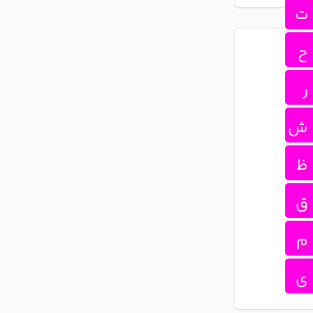
ت
ح
ر
ش
ظ
ق
م
ی