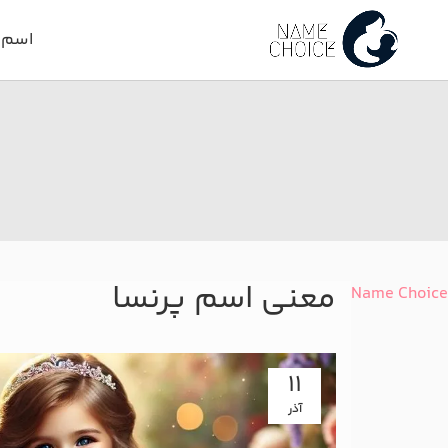
اسم د
معنی اسم پرنسا
Name Choice
11
آذر