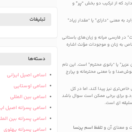
دارد که از ترکیب دو بخش
“پر”
و
تبلیغات
د به معنی “دارای” یا “مقدار زیاد”
ث” در فارسی میانه و زبان‌های باستانی
خاص به زنان و موجودات مؤنث اشاره
دسته‌ها
 عزیز” یا “بانوی محترم” است. این نام
خوش‌صدا و با معنی محترمانه و پرارج
اسامی اصیل ایرانی
اسامی اوستایی
اص‌تری نیز پیدا کند، اما در کل
د.و برای برخی ممکن است سوال باشد
اسامی بین المللی
سلیقه ای است.
اسامی پسرانه اصیل ایر
اسامی پسرانه بین المل
ت و معنای آن و
تلفظ اسم پرنسا
اسامی پسرانه پهلوی