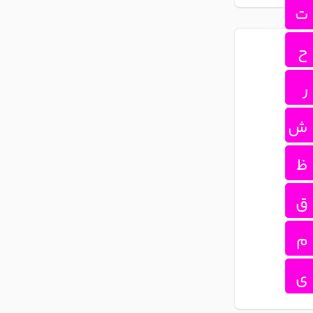
ت
ح
ر
ش
ظ
ق
م
ی