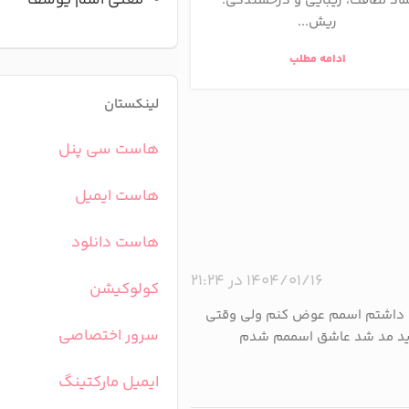
معنی اسم یوسف
ماد لطافت، زیبایی و درخشندگی.
اهمیت‌دادن به چیزی. مف
ریش...
ا...
ادامه مطلب
ادامه مطلب
لینکستان
هاست سی پنل
هاست ایمیل
هاست دانلود
۱۴۰۴/۰۱/۱۶ در ۲۱:۲۴
کولوکیشن
ت داشتم اسمم عوض کنم ولی وقتی
سرور اختصاصی
دید مد شد عاشق اسممم شدم
ایمیل مارکتینگ