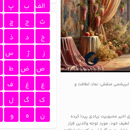
الف
ب
پ
ث
ج
چ
خ
د
ذ
ز
ژ
س
ص
ض
ط
ع
غ
ف
ه ابریشمی منقش؛ نماد لطافت و
ک
گ
ل
ن
ه
و
 اخیر محبوبیت زیادی پیدا کرده
لطیف خود، مورد توجه والدین قرار