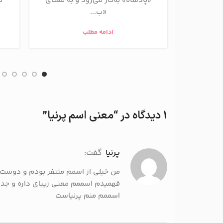
«پادشاه» به‌کار می‌رود و به معنای
ن
«ب...
ادامه مطلب
1 دیدگاه در “
معنی اسم پرنیا
”
پرنیا
گفت:
من خیلی از اسمم متنفر بودم و دوس
فهمیدم اسممم معنی زیبای داره و ج
اسممم منم پرنیاست