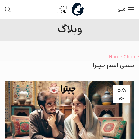
منو
وبلاگ
Name Choice
معنی اسم چیترا
05
دی