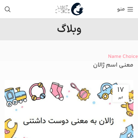
منو
وبلاگ
Name Choice
معنی اسم ژالان
17
تیر