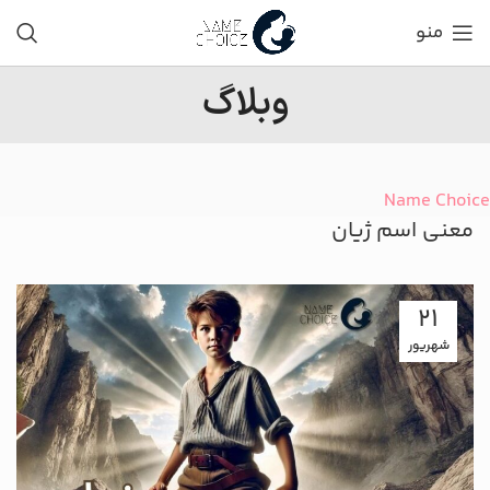
منو
وبلاگ
Name Choice
معنی اسم ژیان
21
شهریور