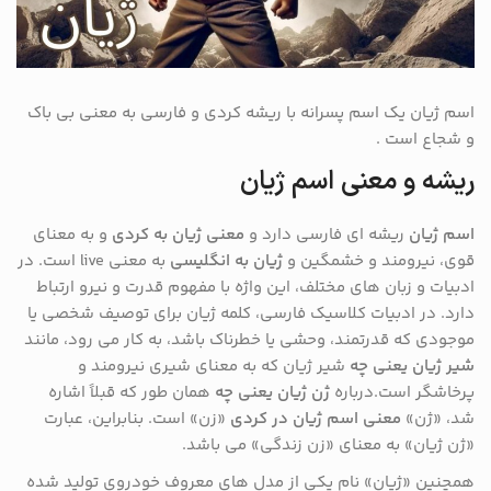
اسم ژیان یک اسم پسرانه با ریشه کردی و فارسی به معنی بی باک
و شجاع است .
ریشه و معنی اسم ژیان
اسم ژیان
ریشه ای فارسی دارد و
معنی ژیان به کردی
و به معنای
قوی، نیرومند و خشمگین و
ژیان به انگلیسی
به معنی live است. در
ادبیات و زبان های مختلف، این واژه با مفهوم قدرت و نیرو ارتباط
دارد. در ادبیات کلاسیک فارسی، کلمه ژیان برای توصیف شخصی یا
موجودی که قدرتمند، وحشی یا خطرناک باشد، به کار می رود، مانند
شیر ژیان یعنی چه
شیر ژیان که به معنای شیری نیرومند و
پرخاشگر است.درباره
ژن ژیان یعنی چه
همان طور که قبلاً اشاره
شد، «ژن»
معنی اسم ژیان در کردی
«زن» است. بنابراین، عبارت
«ژن ژیان» به معنای «زن زندگی» می باشد.
همچنین «ژیان» نام یکی از مدل های معروف خودروی تولید شده