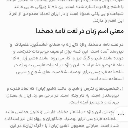
صورت «ژیان» است و در فرهنگ لغت های مختلف، به معانی مرتبط
با خشم و قدرت اشاره شده است.این نام با ویژگی هایی مانند
شجاعت و بی باکی همراه است و در ایران تعداد معدودی از افراد
این اسم را دارند​.
معنی اسم ژیان در لغت نامه دهخدا
در لغت نامه دهخدا، واژه «ژیان» به معنای خشمگین، غضبناک، و
نیرومند آمده است. این کلمه برای توصیف موجودات قدرتمند و
درنده مانند شیر و گرگ نیز به کار می رود، مانند «شیر ژیان» که
نماد قدرت و خشم است. این واژه در ادبیات فارسی به ویژه در
شاهنامه فردوسی برای توصیف شخصیت های شجاع و نترس
استفاده شده است.
شخصیت‌های نترس و شجاع، مانند «شیر ژیان» که نماد قدرت و
نیرومندی است، به کار رفته است. در برخی موارد، ژیان به معنای
بی‌باک و دلیر نیز آمده است.
همچنین، این واژه در اشعار مختلف فارسی و متون حماسی مانند
شاهنامه فردوسی برای توصیف جنگاوران و پهلوانان نیز استفاده
شده است. عباراتی همچون «شیر ژیان» یا «گرگ ژیان» در این