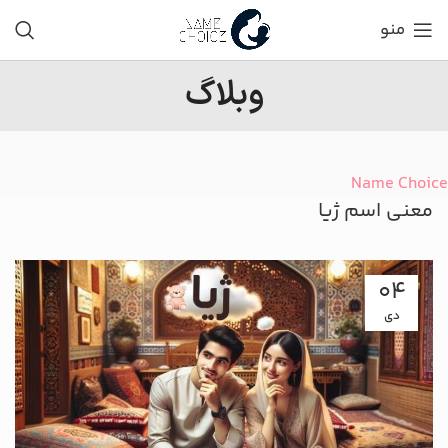
منو
وبلاگ
Name Choice
معنی اسم ژیا
04
دی