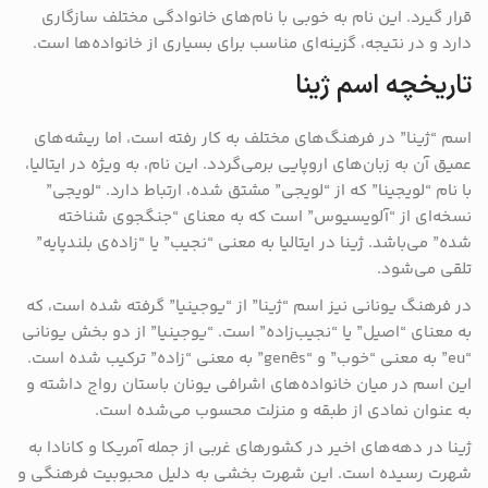
قرار گیرد. این نام به خوبی با نام‌های خانوادگی مختلف سازگاری
دارد و در نتیجه، گزینه‌ای مناسب برای بسیاری از خانواده‌ها است.
تاریخچه اسم ژینا
اسم “ژینا” در فرهنگ‌های مختلف به کار رفته است، اما ریشه‌های
عمیق آن به زبان‌های اروپایی برمی‌گردد. این نام، به ویژه در ایتالیا،
با نام “لویجینا” که از “لویجی” مشتق شده، ارتباط دارد. “لویجی”
نسخه‌ای از “آلویسیوس” است که به معنای “جنگجوی شناخته
شده” می‌باشد. ژینا در ایتالیا به معنی “نجیب” یا “زاده‌ی بلندپایه”
تلقی می‌شود.
در فرهنگ یونانی نیز اسم “ژینا” از “یوجینیا” گرفته شده است، که
به معنای “اصیل” یا “نجیب‌زاده” است. “یوجینیا” از دو بخش یونانی
“eu” به معنی “خوب” و “genēs” به معنی “زاده” ترکیب شده‌ است.
این اسم در میان خانواده‌های اشرافی یونان باستان رواج داشته و
به عنوان نمادی از طبقه و منزلت محسوب می‌شده است.
ژینا در دهه‌های اخیر در کشورهای غربی از جمله آمریکا و کانادا به
شهرت رسیده است. این شهرت بخشی به دلیل محبوبیت فرهنگی و