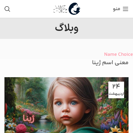
منو
وبلاگ
Name Choice
معنی اسم ژینا
24
اردیبهشت